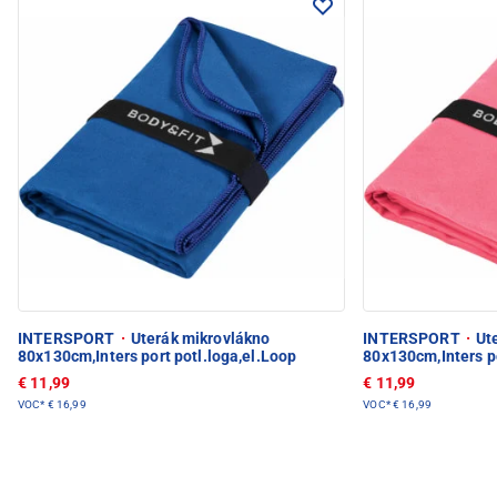
INTERSPORT
·
Uterák mikrovlákno
INTERSPORT
·
Ute
80x130cm,Inters port potl.loga,el.Loop
80x130cm,Inters po
€ 11,99
€ 11,99
VOC*
€ 16,99
VOC*
€ 16,99