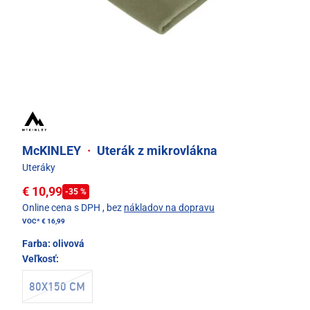
McKINLEY
·
Uterák z mikrovlákna
Uteráky
€ 10,99
-35 %
Online cena s DPH
, bez
nákladov na dopravu
VOC*
€ 16,99
Farba:
olivová
Veľkosť:
80X150 CM