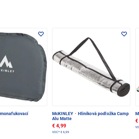
monafukovací
McKINLEY
·
Hliníková podložka Camp
M
Alu Matte
€
€ 4,99
V
VOC*
€ 6,99