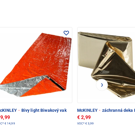
cKINLEY
·
Bivy light Biwakový vak
McKINLEY
·
záchranná deka 
 9,99
€ 2,99
OC*
€ 14,99
VOC*
€ 3,99