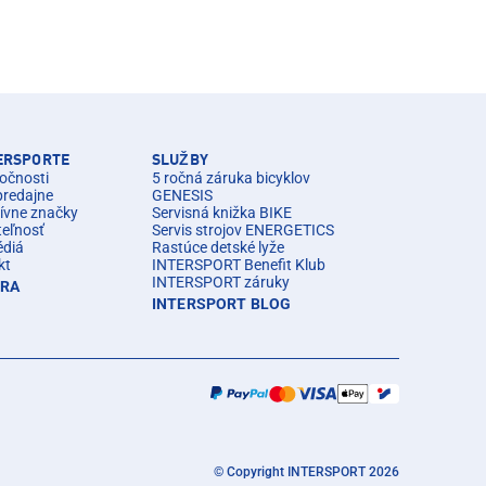
TERSPORTE
SLUŽBY
očnosti
5 ročná záruka bicyklov
predajne
GENESIS
ívne značky
Servisná knižka BIKE
teľnosť
Servis strojov ENERGETICS
édiá
Rastúce detské lyže
kt
INTERSPORT Benefit Klub
INTERSPORT záruky
ÉRA
INTERSPORT BLOG
© Copyright INTERSPORT 2026