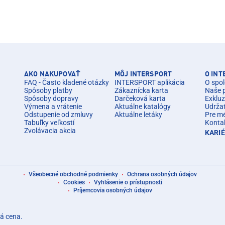
AKO NAKUPOVAŤ
MÔJ INTERSPORT
O IN
FAQ - Často kladené otázky
INTERSPORT aplikácia
O spol
Spôsoby platby
Zákaznícka karta
Naše 
Spôsoby dopravy
Darčeková karta
Exkluz
Výmena a vrátenie
Aktuálne katalógy
Udrža
Odstupenie od zmluvy
Aktuálne letáky
Pre m
Tabuľky veľkostí
Konta
Zvolávacia akcia
KARI
Všeobecné obchodné podmienky
Ochrana osobných údajov
Cookies
Vyhlásenie o prístupnosti
Príjemcovia osobných údajov
á cena.