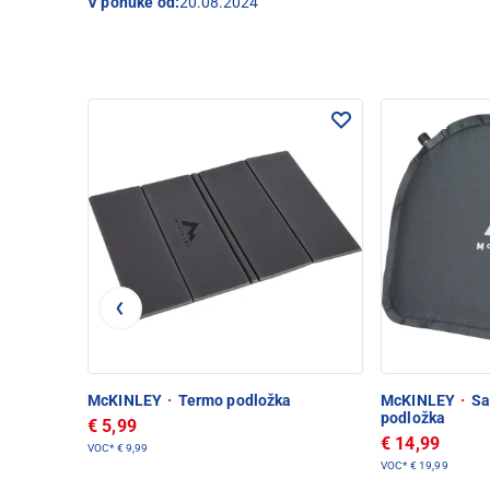
V ponuke od:
20.08.2024
McKINLEY
·
Termo podložka
McKINLEY
·
Sa
podložka
€ 5,99
€ 14,99
VOC*
€ 9,99
VOC*
€ 19,99