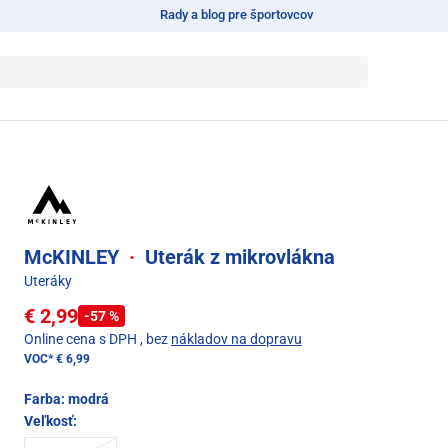
Rady a blog pre športovcov
McKINLEY
·
Uterák z mikrovlákna
Uteráky
€ 2,99
-57 %
Online cena s DPH
, bez
nákladov na dopravu
VOC*
€ 6,99
Farba:
modrá
Veľkosť: