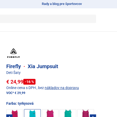
Rady a blog pre športovcov
Firefly
·
Xia Jumpsuit
Deti Šaty
€ 24,99
-16 %
Online cena s DPH
, bez
nákladov na dopravu
VOC*
€ 29,99
Farba:
tyrkysová