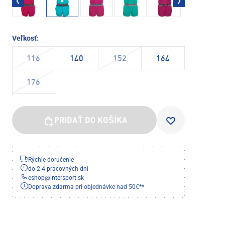
Veľkosť:
116
140
152
164
176
PRIDAŤ DO KOŠÍKA
Rýchle doručenie
do 2-4 pracovných dní
eshop
@
intersport.sk
Doprava zdarma pri objednávke nad 50€**