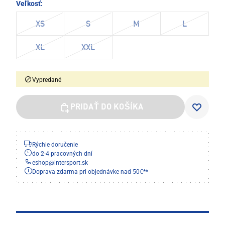
Veľkosť:
XS
S
M
L
XL
XXL
Vypredané
PRIDAŤ DO KOŠÍKA
Rýchle doručenie
do 2-4 pracovných dní
eshop
@
intersport.sk
Doprava zdarma pri objednávke nad 50€**