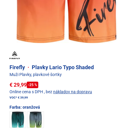
Firefly
·
Plavky Lario Typo Shaded
Muži Plavky, plavkové šortky
€ 29,99
-25 %
Online cena s DPH
, bez
nákladov na dopravu
VOC*
€ 39,99
Farba:
oranžová