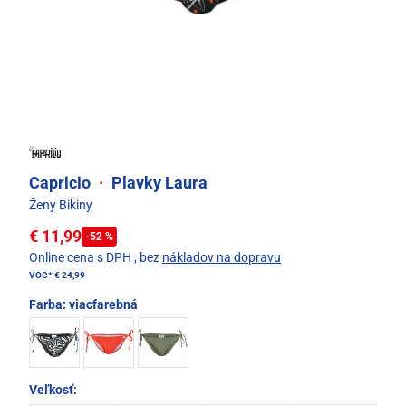
Capricio
·
Plavky Laura
Ženy Bikiny
€ 11,99
-52 %
Online cena s DPH
, bez
nákladov na dopravu
VOC*
€ 24,99
Farba:
viacfarebná
Veľkosť: