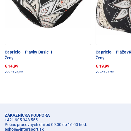
Capricio
·
Plavky Basic II
Capricio
·
Plážové
Ženy
Ženy
€ 14,99
€ 19,99
VOC*
€ 24,99
VOC*
€ 34,99
ZÁKAZNÍCKA PODPORA
+421 905 348 555
Počas pracovných dní od 09:00 do 16:00 hod.
eshop
@
intersport.sk