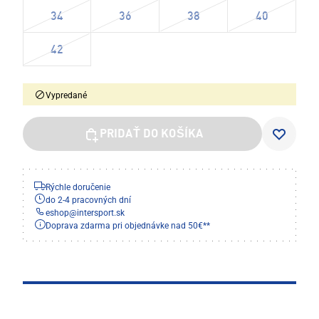
34
36
38
40
42
Vypredané
PRIDAŤ DO KOŠÍKA
Rýchle doručenie
do 2-4 pracovných dní
eshop
@
intersport.sk
Doprava zdarma pri objednávke nad 50€**