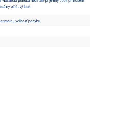
a vlastnosť ponúka neustále príjemný pocit pri nosení.
duálny plážový look.
optimálnu voľnosť pohybu