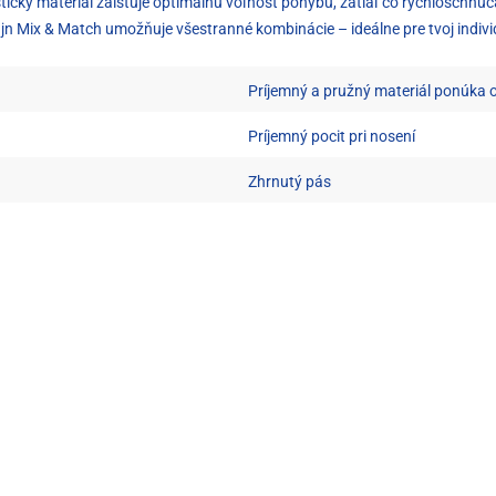
stický materiál zaisťuje optimálnu voľnosť pohybu, zatiaľ čo rýchloschnúc
n Mix & Match umožňuje všestranné kombinácie – ideálne pre tvoj indivi
Príjemný a pružný materiál ponúka 
Príjemný pocit pri nosení
Zhrnutý pás