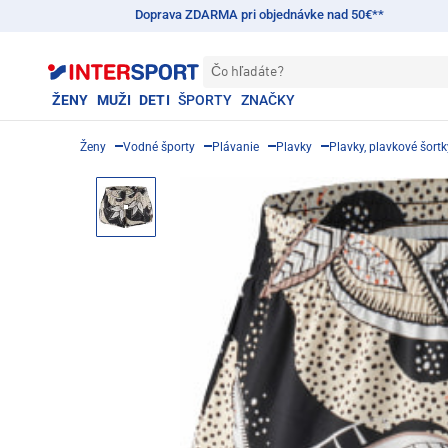
Doprava ZDARMA pri objednávke nad 50€**
Čo hľadáte?
ŽENY
MUŽI
DETI
ŠPORTY
ZNAČKY
Ženy
Vodné športy
Plávanie
Plavky
Plavky, plavkové šortk