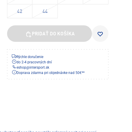
42
44
PRIDAŤ DO KOŠÍKA
Rýchle doručenie
do 2-4 pracovných dní
eshop
@
intersport.sk
Doprava zdarma pri objednávke nad 50€**