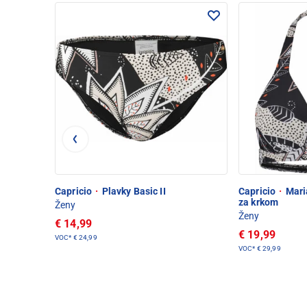
Capricio
·
Plavky Basic II
Capricio
·
Maria
za krkom
Ženy
Ženy
€ 14,99
€ 19,99
VOC*
€ 24,99
VOC*
€ 29,99