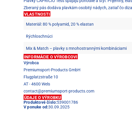
Plavky CAPRICIO Tess spájajú pohodlie a štýl. Príjemný, ela
Zberaný pás dodáva plavkám osobitý nádych, zatiaľ čo dizaj
VLASTNOSTI
Materiál: 80 % polyamid, 20 % elastan
Rýchloschnúci
Mix & Match – plavky s mnohostrannými kombináciami
INFORMÁCIE O VÝROBCOVI
Výrobca
Premiumsport-Products GmbH
Flugplatzstraße 10
AT - 4600 Wels
contact@premiumsport-products.com
ÚDAJE O VÝROBKU
Produktové číslo:
539001786
V ponuke od:
30.09.2025