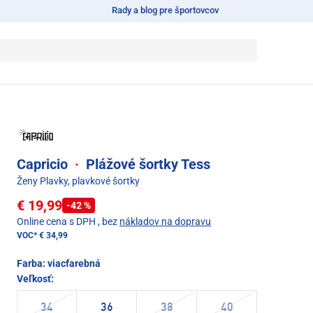
Rady a blog pre športovcov
Capricio
·
Plážové šortky Tess
Ženy Plavky, plavkové šortky
€ 19,99
-42 %
Online cena s DPH
, bez
nákladov na dopravu
VOC*
€ 34,99
Farba:
viacfarebná
Veľkosť:
34
36
38
40