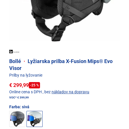
Bollé
·
Lyžiarska prilba X-Fusion Mips® Evo
Visor
Prilby na lyžovanie
€ 299,99
-25 %
Online cena s DPH
, bez
nákladov na dopravu
VOC*
€ 399,99
Farba:
sivá