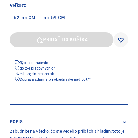
Veľkosť:
52-55 CM
55-59 CM
PRIDAŤ DO KOŠÍKA
Rýchle doručenie
do 2-4 pracovných dní
eshop
@
intersport.sk
Doprava zdarma pri objednávke nad 50€**
POPIS
Zabudnite na všetko, čo ste vedeli o prilbách s hľadím: toto je