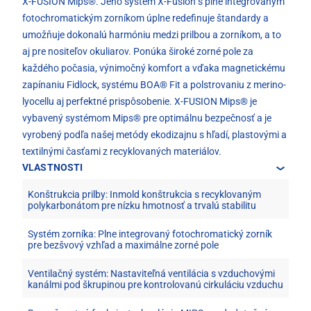
X-FUSION Mips®. Jeho systém X-Fusion s plne integrovaným
fotochromatickým zorníkom úplne redefinuje štandardy a
umožňuje dokonalú harmóniu medzi prilbou a zorníkom, a to
aj pre nositeľov okuliarov. Ponúka široké zorné pole za
každého počasia, výnimočný komfort a vďaka magnetickému
zapínaniu Fidlock, systému BOA® Fit a polstrovaniu z merino-
lyocellu aj perfektné prispôsobenie. X-FUSION Mips® je
vybavený systémom Mips® pre optimálnu bezpečnosť a je
vyrobený podľa našej metódy ekodizajnu s hľadí, plastovými a
textilnými časťami z recyklovaných materiálov.
VLASTNOSTI
Konštrukcia prilby: Inmold konštrukcia s recyklovaným
polykarbonátom pre nízku hmotnosť a trvalú stabilitu
Systém zorníka: Plne integrovaný fotochromatický zorník
pre bezšvový vzhľad a maximálne zorné pole
Ventilačný systém: Nastaviteľná ventilácia s vzduchovými
kanálmi pod škrupinou pre kontrolovanú cirkuláciu vzduchu