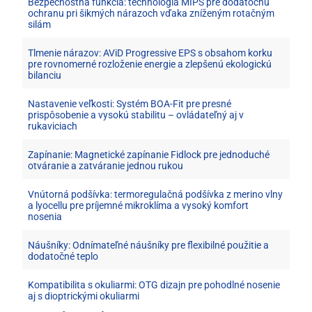
Bezpečnostná funkcia: technológia MIPS pre dodatočnú
ochranu pri šikmých nárazoch vďaka zníženým rotačným
silám
Tlmenie nárazov: AViD Progressive EPS s obsahom korku
pre rovnomerné rozloženie energie a zlepšenú ekologickú
bilanciu
Nastavenie veľkosti: Systém BOA-Fit pre presné
prispôsobenie a vysokú stabilitu – ovládateľný aj v
rukaviciach
Zapínanie: Magnetické zapínanie Fidlock pre jednoduché
otváranie a zatváranie jednou rukou
Vnútorná podšívka: termoregulačná podšívka z merino vlny
a lyocellu pre príjemné mikroklíma a vysoký komfort
nosenia
Náušníky: Odnímateľné náušníky pre flexibilné použitie a
dodatočné teplo
Kompatibilita s okuliarmi: OTG dizajn pre pohodlné nosenie
aj s dioptrickými okuliarmi