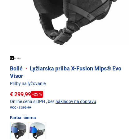
Bollé
·
Lyžiarska prilba X-Fusion Mips® Evo
Visor
Prilby na lyžovanie
€ 299,99
-25 %
Online cena s DPH
, bez
nákladov na dopravu
VOC*
€ 399,99
Farba:
čierna