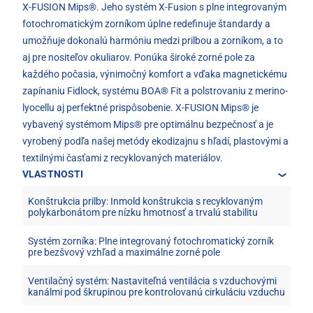
X-FUSION Mips®. Jeho systém X-Fusion s plne integrovaným
fotochromatickým zorníkom úplne redefinuje štandardy a
umožňuje dokonalú harmóniu medzi prilbou a zorníkom, a to
aj pre nositeľov okuliarov. Ponúka široké zorné pole za
každého počasia, výnimočný komfort a vďaka magnetickému
zapínaniu Fidlock, systému BOA® Fit a polstrovaniu z merino-
lyocellu aj perfektné prispôsobenie. X-FUSION Mips® je
vybavený systémom Mips® pre optimálnu bezpečnosť a je
vyrobený podľa našej metódy ekodizajnu s hľadí, plastovými a
textilnými časťami z recyklovaných materiálov.
VLASTNOSTI
Konštrukcia prilby: Inmold konštrukcia s recyklovaným
polykarbonátom pre nízku hmotnosť a trvalú stabilitu
Systém zorníka: Plne integrovaný fotochromatický zorník
pre bezšvový vzhľad a maximálne zorné pole
Ventilačný systém: Nastaviteľná ventilácia s vzduchovými
kanálmi pod škrupinou pre kontrolovanú cirkuláciu vzduchu