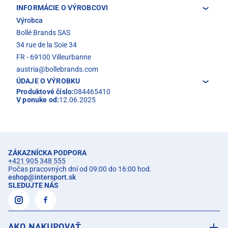
INFORMÁCIE O VÝROBCOVI
Výrobca
Bollé Brands SAS
34 rue de la Soie 34
FR - 69100 Villeurbanne
austria@bollebrands.com
ÚDAJE O VÝROBKU
Produktové číslo:
084465410
V ponuke od:
12.06.2025
ZÁKAZNÍCKA PODPORA
+421 905 348 555
Počas pracovných dní od 09:00 do 16:00 hod.
eshop
@
intersport.sk
SLEDUJTE NÁS
AKO NAKUPOVAŤ