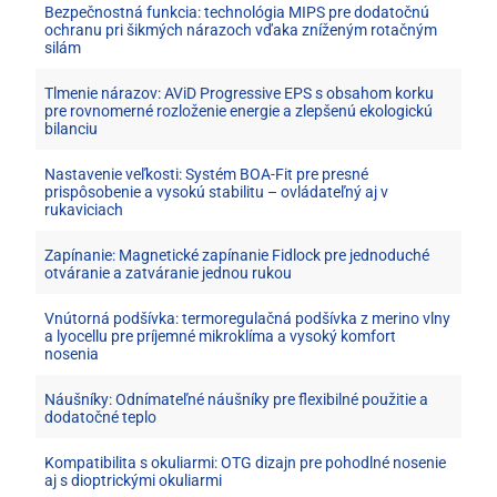
Bezpečnostná funkcia: technológia MIPS pre dodatočnú
ochranu pri šikmých nárazoch vďaka zníženým rotačným
silám
Tlmenie nárazov: AViD Progressive EPS s obsahom korku
pre rovnomerné rozloženie energie a zlepšenú ekologickú
bilanciu
Nastavenie veľkosti: Systém BOA-Fit pre presné
prispôsobenie a vysokú stabilitu – ovládateľný aj v
rukaviciach
Zapínanie: Magnetické zapínanie Fidlock pre jednoduché
otváranie a zatváranie jednou rukou
Vnútorná podšívka: termoregulačná podšívka z merino vlny
a lyocellu pre príjemné mikroklíma a vysoký komfort
nosenia
Náušníky: Odnímateľné náušníky pre flexibilné použitie a
dodatočné teplo
Kompatibilita s okuliarmi: OTG dizajn pre pohodlné nosenie
aj s dioptrickými okuliarmi