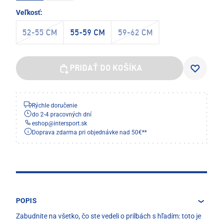
Veľkosť:
52-55 CM
55-59 CM
59-62 CM
PRIDAŤ DO KOŠÍKA
Rýchle doručenie
do 2-4 pracovných dní
eshop
@
intersport.sk
Doprava zdarma pri objednávke nad 50€**
POPIS
Zabudnite na všetko, čo ste vedeli o prilbách s hľadím: toto je