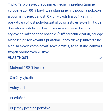
Tričko Taro presvedčí svojimi jedinečnými prednosťami: je
vyrobené zo 100 % bavlny, zaisťuje príjemný pocit na pokožke
a optimálnu priedušnosť. Okrúhly výstrih a voľný strih ti
poskytujú voľnosť pohybu, zatiaľ čo si testuješ svoje limity. Je
dostatočne odolné na každú výzvu a zároveň dostatočne
štýlové na každodenné nosenie! Či už pri behu v parku, pri joge
alebo len pri relaxovaní s priateľmi – toto tričko je univerzálne
a dá sa skvele kombinovať. Rýchlo zistíš, že sa stane jedným z
tvojich obľúbených kúskov!
VLASTNOSTI
Materiál: 100 % bavlna
Okrúhly výstrih
Voľný strih
Priedušné
Príjemný pocit na pokožke