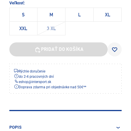
Veľkosť:
S
M
L
XL
XXL
3 XL
PRIDAŤ DO KOŠÍKA
Rýchle doručenie
do 2-4 pracovných dní
eshop
@
intersport.sk
Doprava zdarma pri objednávke nad 50€**
POPIS