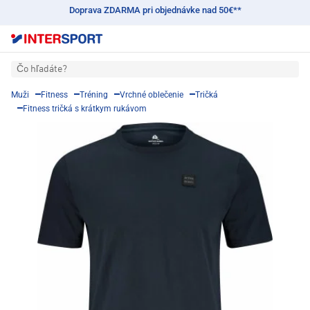
Doprava ZDARMA pri objednávke nad 50€**
Čo hľadáte?
Muži
Fitness
Tréning
Vrchné oblečenie
Tričká
Fitness tričká s krátkym rukávom