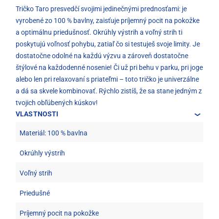
Tričko Taro presvedčí svojimi jedinečnými prednosťami: je
vyrobené zo 100 % bavlny, zaisťuje príjemný pocit na pokožke
a optimálnu priedušnosť. Okrúhly výstrih a voľný strih ti
poskytujú voľnosť pohybu, zatiaľ čo si testuješ svoje limity. Je
dostatočne odolné na každú výzvu a zároveň dostatočne
štýlové na každodenné nosenie! Či už pri behu v parku, pri joge
alebo len pri relaxovaní s priateľmi – toto tričko je univerzálne
a dá sa skvele kombinovať. Rýchlo zistíš, že sa stane jedným z
tvojich obľúbených kúskov!
VLASTNOSTI
Materiál: 100 % bavlna
Okrúhly výstrih
Voľný strih
Priedušné
Príjemný pocit na pokožke