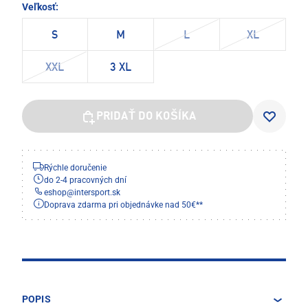
Veľkosť:
S
M
L
XL
XXL
3 XL
PRIDAŤ DO KOŠÍKA
Rýchle doručenie
do 2-4 pracovných dní
eshop
@
intersport.sk
Doprava zdarma pri objednávke nad 50€**
POPIS