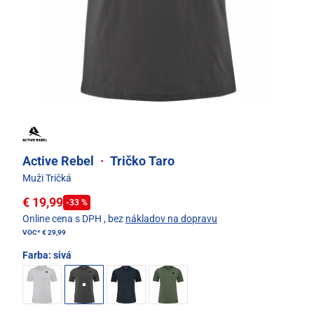
Active Rebel
·
Tričko Taro
Muži Tričká
€ 19,99
-33 %
Online cena s DPH
, bez
nákladov na dopravu
VOC*
€ 29,99
Farba:
sivá