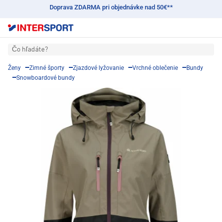
Doprava ZDARMA pri objednávke nad 50€**
Čo hľadáte?
Ženy
Zimné športy
Zjazdové lyžovanie
Vrchné oblečenie
Bundy
Snowboardové bundy