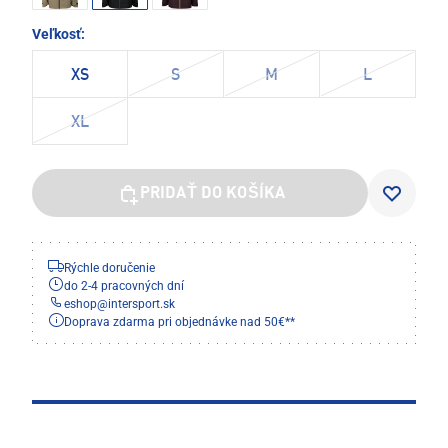
Veľkosť:
XS
S
M
L
XL
PRIDAŤ DO KOŠÍKA
Rýchle doručenie
do 2-4 pracovných dní
eshop
@
intersport.sk
Doprava zdarma pri objednávke nad 50€**