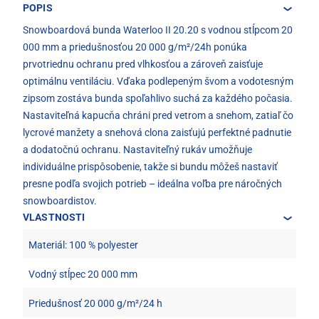
POPIS
Snowboardová bunda Waterloo II 20.20 s vodnou stĺpcom 20
000 mm a priedušnosťou 20 000 g/m²/24h ponúka
prvotriednu ochranu pred vlhkosťou a zároveň zaisťuje
optimálnu ventiláciu. Vďaka podlepeným švom a vodotesným
zipsom zostáva bunda spoľahlivo suchá za každého počasia.
Nastaviteľná kapucňa chráni pred vetrom a snehom, zatiaľ čo
lycrové manžety a snehová clona zaisťujú perfektné padnutie
a dodatočnú ochranu. Nastaviteľný rukáv umožňuje
individuálne prispôsobenie, takže si bundu môžeš nastaviť
presne podľa svojich potrieb – ideálna voľba pre náročných
snowboardistov.
VLASTNOSTI
Materiál: 100 % polyester
Vodný stĺpec 20 000 mm
Priedušnosť 20 000 g/m²/24 h