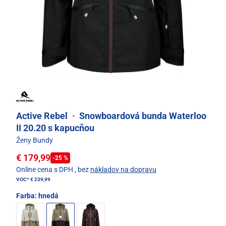
Active Rebel
·
Snowboardová bunda Waterloo
II 20.20 s kapucňou
Ženy Bundy
€ 179,99
-25 %
Online cena s DPH
, bez
nákladov na dopravu
VOC*
€ 239,99
Farba:
hnedá