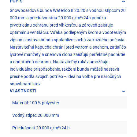
POPIS
Snowboardová bunda Waterloo II 20.20 s vodnou stĺpcom 20
000 mm a priedušnosťou 20 000 g/m²/24h ponúka
prvotriednu ochranu pred vlhkosťou a zároveň zaisťuje
optimálnu ventiláciu. Vďaka podlepeným švom a vodotesným
zipsom zostáva bunda spoľahlivo suchá za každého počasia.
Nastaviteľná kapucňa chráni pred vetrom a snehom, zatiaľ čo
lycrové manžety a snehová clona zaisťujú perfektné padnutie
a dodatočnú ochranu. Nastaviteľný rukáv umožňuje
individuálne prispôsobenie, takže si bundu môžeš nastaviť
presne podľa svojich potrieb – ideálna voľba pre náročných
snowboardistov.
VLASTNOSTI
Materiál: 100 % polyester
Vodný stĺpec 20 000 mm
Priedušnosť 20 000 g/m²/24 h