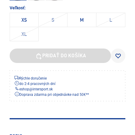
Veľkosť:
XS
S
M
L
XL
PRIDAŤ DO KOŠÍKA
Rýchle doručenie
do 2-4 pracovných dní
eshop
@
intersport.sk
Doprava zdarma pri objednávke nad 50€**