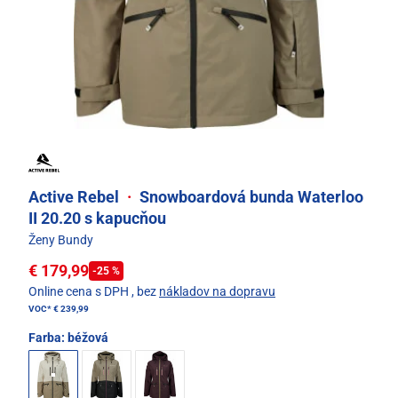
Active Rebel
·
Snowboardová bunda Waterloo
II 20.20 s kapucňou
Ženy Bundy
€ 179,99
-25 %
Online cena s DPH
, bez
nákladov na dopravu
VOC*
€ 239,99
Farba:
béžová