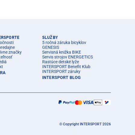
TERSPORTE
SLUŽBY
očnosti
5 ročná záruka bicyklov
predajne
GENESIS
ívne značky
Servisná knižka BIKE
teľnosť
Servis strojov ENERGETICS
édiá
Rastúce detské lyže
kt
INTERSPORT Benefit Klub
INTERSPORT záruky
ÉRA
INTERSPORT BLOG
© Copyright INTERSPORT 2026