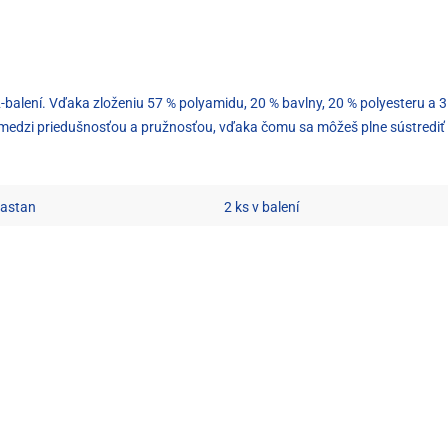
-balení. Vďaka zloženiu 57 % polyamidu, 20 % bavlny, 20 % polyesteru a 
edzi priedušnosťou a pružnosťou, vďaka čomu sa môžeš plne sústrediť na
lastan
2 ks v balení