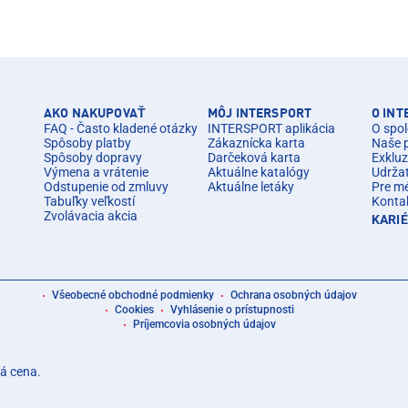
AKO NAKUPOVAŤ
MÔJ INTERSPORT
O IN
FAQ - Často kladené otázky
INTERSPORT aplikácia
O spol
Spôsoby platby
Zákaznícka karta
Naše 
Spôsoby dopravy
Darčeková karta
Exkluz
Výmena a vrátenie
Aktuálne katalógy
Udrža
Odstupenie od zmluvy
Aktuálne letáky
Pre m
Tabuľky veľkostí
Konta
Zvolávacia akcia
KARI
Všeobecné obchodné podmienky
Ochrana osobných údajov
Cookies
Vyhlásenie o prístupnosti
Príjemcovia osobných údajov
á cena.