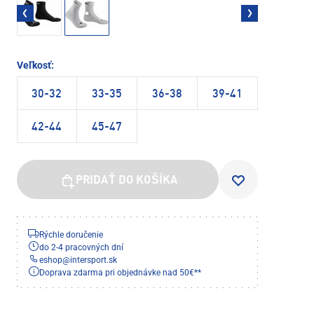
Veľkosť:
30-32
33-35
36-38
39-41
42-44
45-47
PRIDAŤ DO KOŠÍKA
Rýchle doručenie
do 2-4 pracovných dní
eshop
@
intersport.sk
Doprava zdarma pri objednávke nad 50€**