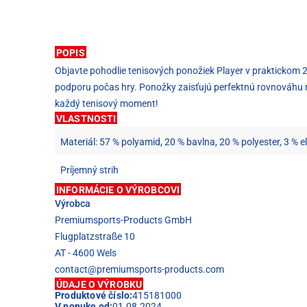
POPIS
Objavte pohodlie tenisových ponožiek Player v praktickom 2
podporu počas hry. Ponožky zaisťujú perfektnú rovnováhu m
každý tenisový moment!
VLASTNOSTI
Materiál: 57 % polyamid, 20 % bavlna, 20 % polyester, 3 % e
Príjemný strih
INFORMÁCIE O VÝROBCOVI
Výrobca
Premiumsports-Products GmbH
Flugplatzstraße 10
AT - 4600 Wels
contact@premiumsports-products.com
ÚDAJE O VÝROBKU
Produktové číslo:
415181000
V ponuke od:
01.08.2024