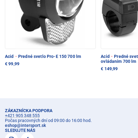
Acid
·
Predné svetlo Pro-E 150 700 lm
Acid
·
Predné svet
ovládaním 700 lm
€ 99,99
€ 149,99
ZÁKAZNÍCKA PODPORA
+421 905 348 555
Počas pracovných dní od 09:00 do 16:00 hod.
eshop
@
intersport.sk
SLEDUJTE NÁS