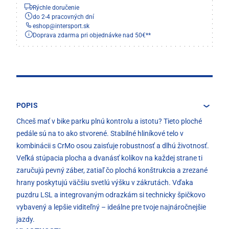
Rýchle doručenie
do 2-4 pracovných dní
eshop
@
intersport.sk
Doprava zdarma pri objednávke nad 50€**
POPIS
Chceš mať v bike parku plnú kontrolu a istotu? Tieto ploché
pedále sú na to ako stvorené. Stabilné hliníkové telo v
kombinácii s CrMo osou zaisťuje robustnosť a dlhú životnosť.
Veľká stúpacia plocha a dvanásť kolíkov na každej strane ti
zaručujú pevný záber, zatiaľ čo plochá konštrukcia a zrezané
hrany poskytujú väčšiu svetlú výšku v zákrutách. Vďaka
puzdru LSL a integrovaným odrazkám si technicky špičkovo
vybavený a lepšie viditeľný – ideálne pre tvoje najnáročnejšie
jazdy.