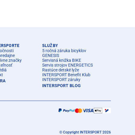
TERSPORTE
SLUŽBY
očnosti
5 ročná záruka bicyklov
predajne
GENESIS
ívne značky
Servisná knižka BIKE
teľnosť
Servis strojov ENERGETICS
édiá
Rastúce detské lyže
kt
INTERSPORT Benefit Klub
INTERSPORT záruky
ÉRA
INTERSPORT BLOG
© Copyright INTERSPORT 2026