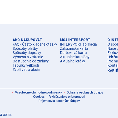
AKO NAKUPOVAŤ
MÔJ INTERSPORT
O IN
FAQ - Často kladené otázky
INTERSPORT aplikácia
O spol
Spôsoby platby
Zákaznícka karta
Naše 
Spôsoby dopravy
Darčeková karta
Exkluz
Výmena a vrátenie
Aktuálne katalógy
Udrža
Odstupenie od zmluvy
Aktuálne letáky
Pre m
Tabuľky veľkostí
Konta
Zvolávacia akcia
KARI
Všeobecné obchodné podmienky
Ochrana osobných údajov
Cookies
Vyhlásenie o prístupnosti
Príjemcovia osobných údajov
á cena.