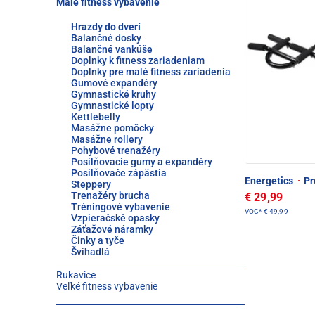
Malé fitness vybavenie
Hrazdy do dverí
Balančné dosky
Balančné vankúše
Doplnky k fitness zariadeniam
Doplnky pre malé fitness zariadenia
Gumové expandéry
Gymnastické kruhy
Gymnastické lopty
Kettlebelly
Masážne pomôcky
Masážne rollery
Pohybové trenažéry
Posilňovacie gumy a expandéry
Posilňovače zápästia
Energetics
·
Pr
Steppery
Trenažéry brucha
€ 29,99
Tréningové vybavenie
VOC*
€ 49,99
Vzpieračské opasky
Záťažové náramky
Činky a tyče
Švihadlá
Rukavice
Veľké fitness vybavenie