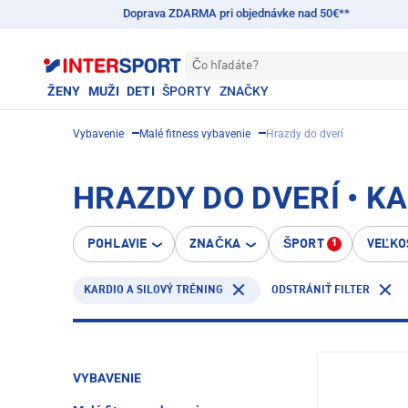
Doprava ZDARMA pri objednávke nad 50€**
Čo hľadáte?
ŽENY
MUŽI
DETI
ŠPORTY
ZNAČKY
Vybavenie
Malé fitness vybavenie
Hrazdy do dverí
HRAZDY DO DVERÍ • K
POHLAVIE
ZNAČKA
ŠPORT
VEĽKO
1
KARDIO A SILOVÝ TRÉNING
ODSTRÁNIŤ FILTER
VYBAVENIE