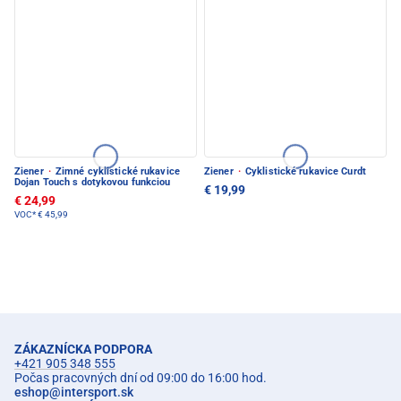
Ziener
·
Zimné cyklistické rukavice
Ziener
·
Cyklistické rukavice Curdt
Dojan Touch s dotykovou funkciou
€ 19,99
€ 24,99
VOC*
€ 45,99
ZÁKAZNÍCKA PODPORA
+421 905 348 555
Počas pracovných dní od 09:00 do 16:00 hod.
eshop
@
intersport.sk