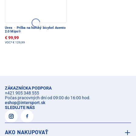
Uvex
·
Prilba na horský bicykel Axento
2.0 Mips®
€ 99,99
VOC*
€ 129,99
ZÁKAZNÍCKA PODPORA
+421 905 348 555
Počas pracovných dní od 09:00 do 16:00 hod.
eshop
@
intersport.sk
SLEDUJTE NÁS
AKO NAKUPOVAŤ