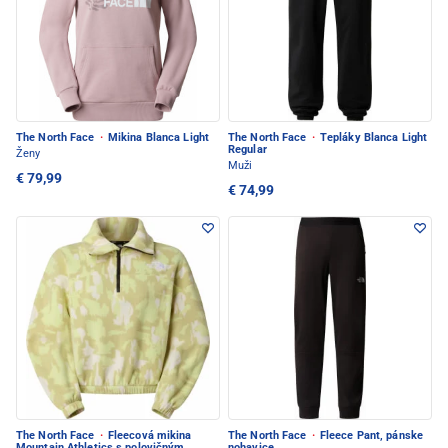
The North Face
·
Mikina Blanca Light
The North Face
·
Tepláky Blanca Light
Regular
Ženy
Muži
€ 79,99
€ 74,99
The North Face
·
Fleecová mikina
The North Face
·
Fleece Pant, pánske
Mountain Athletics s polovičným
nohavice