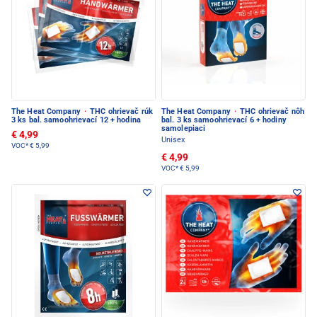
The Heat Company
·
THC ohrievač rúk
The Heat Company
·
THC ohrievač nôh
3 ks bal. samoohrievací 12 + hodina
bal. 3 ks samoohrievací 6 + hodiny
samolepiaci
€ 4,99
Unisex
VOC*
€ 5,99
€ 4,99
VOC*
€ 5,99