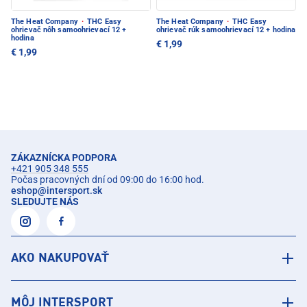
The Heat Company
·
THC Easy
The Heat Company
·
THC Easy
ohrievač nôh samoohrievací 12 +
ohrievač rúk samoohrievací 12 + hodina
hodina
€ 1,99
€ 1,99
ZÁKAZNÍCKA PODPORA
+421 905 348 555
Počas pracovných dní od 09:00 do 16:00 hod.
eshop
@
intersport.sk
SLEDUJTE NÁS
AKO NAKUPOVAŤ
MÔJ INTERSPORT