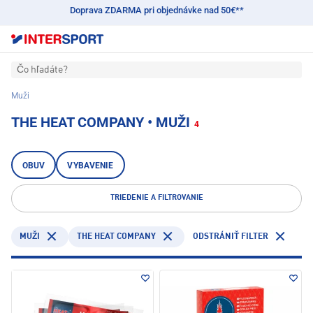
Doprava ZDARMA pri objednávke nad 50€**
Čo hľadáte?
Muži
THE HEAT COMPANY • MUŽI
4
OBUV
VYBAVENIE
TRIEDENIE A FILTROVANIE
THE HEAT COMPANY
MUŽI
ODSTRÁNIŤ FILTER