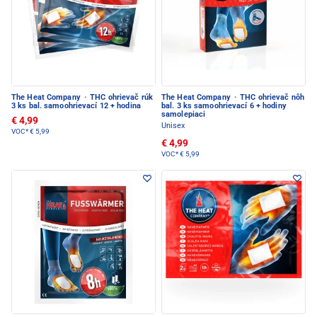
The Heat Company
·
THC ohrievač rúk
The Heat Company
·
THC ohrievač nôh
3 ks bal. samoohrievací 12 + hodina
bal. 3 ks samoohrievací 6 + hodiny
samolepiaci
€ 4,99
Unisex
VOC*
€ 5,99
€ 4,99
VOC*
€ 5,99