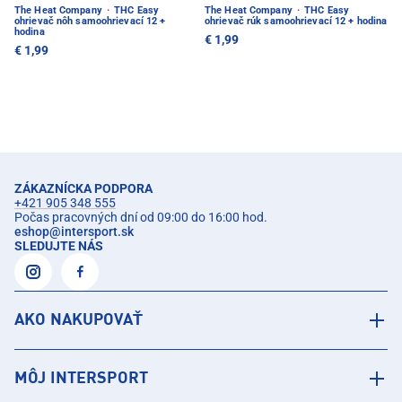
The Heat Company
·
THC Easy
The Heat Company
·
THC Easy
ohrievač nôh samoohrievací 12 +
ohrievač rúk samoohrievací 12 + hodina
hodina
€ 1,99
€ 1,99
ZÁKAZNÍCKA PODPORA
+421 905 348 555
Počas pracovných dní od 09:00 do 16:00 hod.
eshop
@
intersport.sk
SLEDUJTE NÁS
AKO NAKUPOVAŤ
MÔJ INTERSPORT