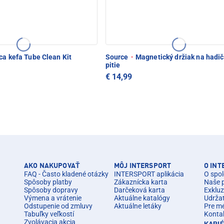
ca kefa Tube Clean Kit
Source
·
Magnetický držiak na hadič
pitie
€ 14,99
AKO NAKUPOVAŤ
MÔJ INTERSPORT
O IN
FAQ - Často kladené otázky
INTERSPORT aplikácia
O spol
Spôsoby platby
Zákaznícka karta
Naše 
Spôsoby dopravy
Darčeková karta
Exkluz
Výmena a vrátenie
Aktuálne katalógy
Udrža
Odstupenie od zmluvy
Aktuálne letáky
Pre m
Tabuľky veľkostí
Konta
Zvolávacia akcia
KARI