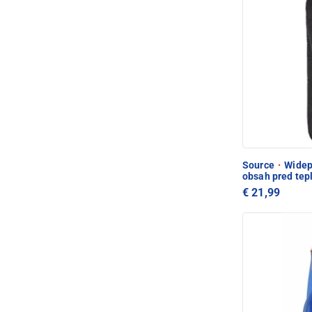
Source
·
Widepa
obsah pred tep
€ 21,99