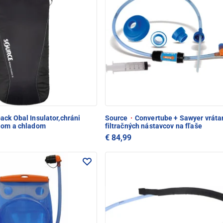
ck Obal Insulator,chráni
Source
·
Convertube + Sawyer vráta
lom a chladom
filtračných nástavcov na fľaše
€ 84,99