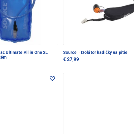
c Ultimate All in One 2L
Source
·
Izolátor hadičky na pitie
stém
€ 27,99