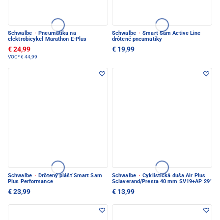
Schwalbe
·
Pneumatika na
Schwalbe
·
Smart Sam Active Line
elektrobicykel Marathon E-Plus
drôtené pneumatiky
€ 24,99
€ 19,99
VOC*
€ 44,99
Schwalbe
·
Drôtený plášť Smart Sam
Schwalbe
·
Cyklistická duša Air Plus
Plus Performance
Sclaverand/Presta 40 mm SV19+AP 29"
€ 23,99
€ 13,99