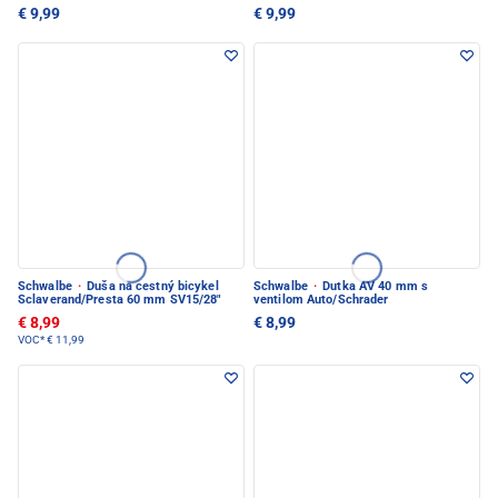
€ 9,99
€ 9,99
Schwalbe
·
Duša na cestný bicykel
Schwalbe
·
Dutka AV 40 mm s
Sclaverand/Presta 60 mm SV15/28"
ventilom Auto/Schrader
€ 8,99
€ 8,99
VOC*
€ 11,99