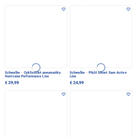
Schwalbe
·
Cyklistické pneumatiky
Schwalbe
·
Plášť Smart Sam Active
Hurricane Performance Line
Line
€ 29,99
€ 24,99