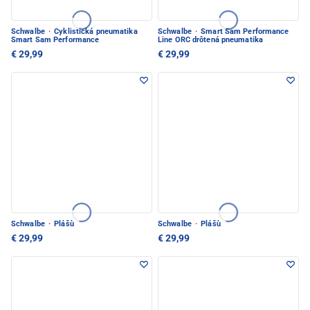
Schwalbe
·
Cyklistická pneumatika
Schwalbe
·
Smart Sam Performance
Smart Sam Performance
Line ORC drôtená pneumatika
€ 29,99
€ 29,99
Schwalbe
·
Plášù
Schwalbe
·
Plášù
€ 29,99
€ 29,99