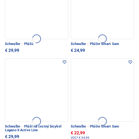
Schwalbe
·
Plášù
Schwalbe
·
Plášte Smart Sam
€ 29,99
€ 24,99
Schwalbe
·
Plášť na cestný bicykel
Schwalbe
·
Plášte Smart Sam
Lugano II Active Line
€ 22,99
€ 29,99
VOC*
€ 34,99