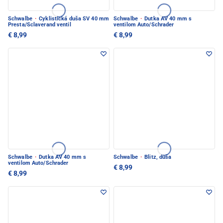
Schwalbe
·
Cyklistická duša SV 40 mm
Schwalbe
·
Dutka AV 40 mm s
Presta/Sclaverand ventil
ventilom Auto/Schrader
€ 8,99
€ 8,99
Schwalbe
·
Dutka AV 40 mm s
Schwalbe
·
Blitz, duša
ventilom Auto/Schrader
€ 8,99
€ 8,99