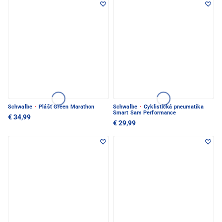
Schwalbe
·
Plášť Green Marathon
Schwalbe
·
Cyklistická pneumatika
Smart Sam Performance
€ 34,99
€ 29,99