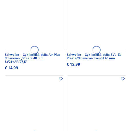
Schwalbe
·
Cyklistická duša Air Plus
Schwalbe
·
Cyklistická duša SVL-EL
Sclaverand/Presta 40 mm
Presta/Sclaverand ventil 40 mm
SV21+AP/27,5"
€ 12,99
€ 14,99