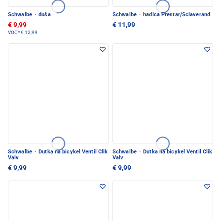
Schwalbe
·
duša
Schwalbe
·
hadica Prestar/Sclaverand
€ 9,99
€ 11,99
VOC*
€ 12,99
Schwalbe
·
Dutka na bicykel Ventil Clik
Schwalbe
·
Dutka na bicykel Ventil Clik
Valv
Valv
€ 9,99
€ 9,99