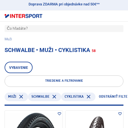
Doprava ZDARMA pri objednávke nad 50€**
Čo hľadáte?
Muži
SCHWALBE • MUŽI • CYKLISTIKA
58
VYBAVENIE
TRIEDENIE A FILTROVANIE
SCHWALBE
CYKLISTIKA
MUŽI
ODSTRÁNIŤ FILTE