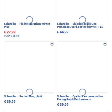
Schwalbe
·
Plášte Marathon Winter
Schwalbe
·
Skladací plášť One,
Plus
Perf.RaceGuard,cestný bicykel, TLE
€ 27,99
€ 44,99
VOC*
€ 66,99
Schwalbe
·
Rocket Ron, plášť
Schwalbe
·
Cyklistická pneumatika
Racing Ralph Performance
€ 39,99
€ 39,99