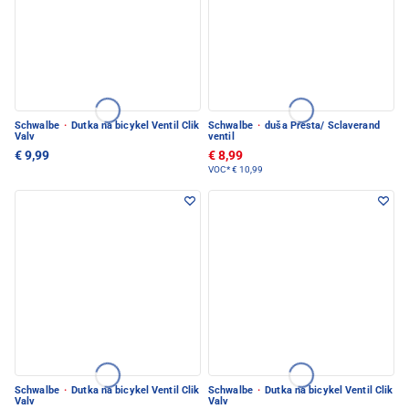
Schwalbe
·
Dutka na bicykel Ventil Clik
Schwalbe
·
duša Presta/ Sclaverand
Valv
ventil
€ 9,99
€ 8,99
VOC*
€ 10,99
Schwalbe
·
Dutka na bicykel Ventil Clik
Schwalbe
·
Dutka na bicykel Ventil Clik
Valv
Valv