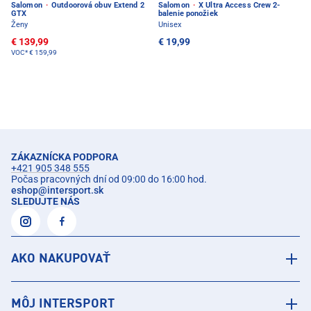
Salomon
·
Outdoorová obuv Extend 2
Salomon
·
X Ultra Access Crew 2-
GTX
balenie ponožiek
Ženy
Unisex
€ 139,99
€ 19,99
VOC*
€ 159,99
ZÁKAZNÍCKA PODPORA
+421 905 348 555
Počas pracovných dní od 09:00 do 16:00 hod.
eshop
@
intersport.sk
SLEDUJTE NÁS
AKO NAKUPOVAŤ
MÔJ INTERSPORT