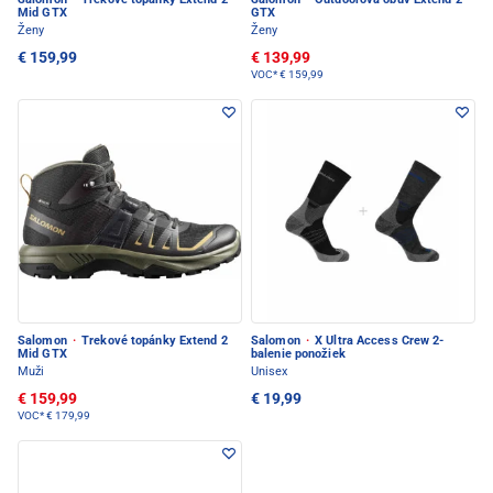
Mid GTX
GTX
Ženy
Ženy
€ 159,99
€ 139,99
VOC*
€ 159,99
Salomon
·
Trekové topánky Extend 2
Salomon
·
X Ultra Access Crew 2-
Mid GTX
balenie ponožiek
Muži
Unisex
€ 159,99
€ 19,99
VOC*
€ 179,99