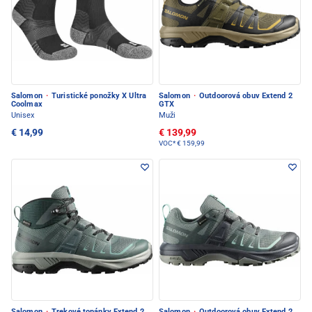
Salomon
·
Turistické ponožky X Ultra
Salomon
·
Outdoorová obuv Extend 2
Coolmax
GTX
Unisex
Muži
€ 14,99
€ 139,99
VOC*
€ 159,99
Salomon
·
Trekové topánky Extend 2
Salomon
·
Outdoorová obuv Extend 2