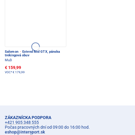
Salomon
·
Extend Mid GTX, pánska
trekingová obuv
Muži
€ 159,99
VOC*
€ 179,99
ZÁKAZNÍCKA PODPORA
+421 905 348 555
Počas pracovných dní od 09:00 do 16:00 hod.
eshop
@
intersport.sk