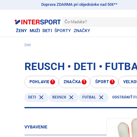
Doprava ZDARMA pri objednávke nad 50€**
Čo hľadáte?
ŽENY
MUŽI
DETI
ŠPORTY
ZNAČKY
Deti
REUSCH • DETI • FUTB
POHLAVIE
ZNAČKA
ŠPORT
VEĽKO
1
1
1
DETI
REUSCH
FUTBAL
ODSTRÁNIŤ FI
VYBAVENIE