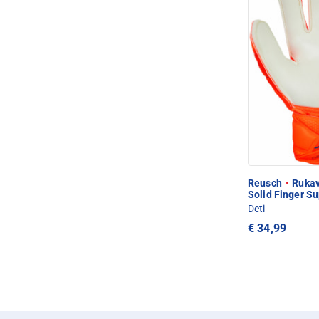
Reusch
·
Rukavi
Solid Finger S
Deti
€ 34,99