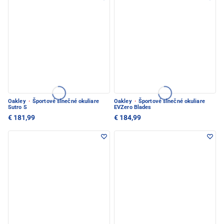
Oakley
·
Športové slnečné okuliare
Oakley
·
Športové slnečné okuliare
Sutro S
EVZero Blades
€ 181,99
€ 184,99