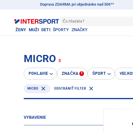
Doprava ZDARMA pri objednávke nad 50€**
Čo hľadáte?
ŽENY
MUŽI
DETI
ŠPORTY
ZNAČKY
MICRO
5
POHLAVIE
ZNAČKA
ŠPORT
VEĽKO
1
MICRO
ODSTRÁNIŤ FILTER
VYBAVENIE