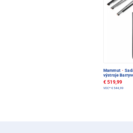
Mammut
·
Sada
výstroje Barry
€ 519,99
VOC*
€ 544,99