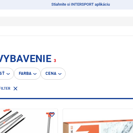
Stiahnite si INTERSPORT aplikáciu
VYBAVENIE
3
SŤ
FARBA
CENA
FILTER