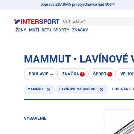
Doprava ZDARMA pri objednávke nad 50€**
Čo hľadáte?
ŽENY
MUŽI
DETI
ŠPORTY
ZNAČKY
MAMMUT • LAVÍNOVÉ 
POHLAVIE
ZNAČKA
ŠPORT
VEĽKO
1
1
MAMMUT
LAVÍNOVÉ VYBAVENIE
ODSTRÁNIŤ 
VYBAVENIE