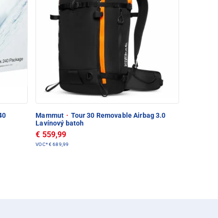
40
Mammut
·
Tour 30 Removable Airbag 3.0
Lavínový batoh
€ 559,99
VOC*
€ 689,99