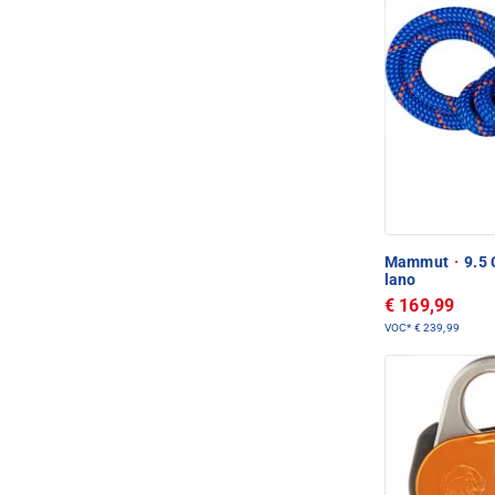
Mammut
·
9.5 
lano
€ 169,99
VOC*
€ 239,99