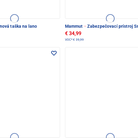
ová taška na lano
Mammut
·
Zabezpečovací prístroj S
€ 34,99
VOC*
€ 39,99