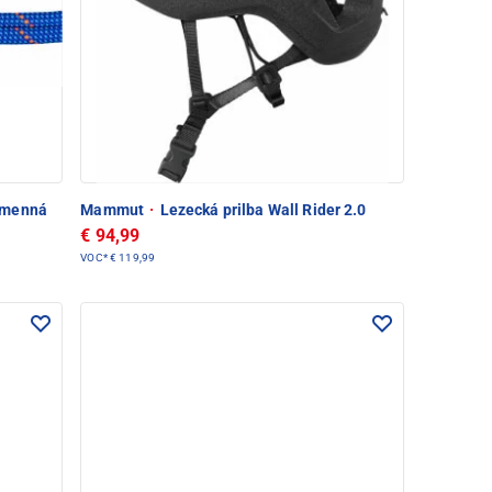
amenná
Mammut
·
Lezecká prilba Wall Rider 2.0
€ 94,99
VOC*
€ 119,99