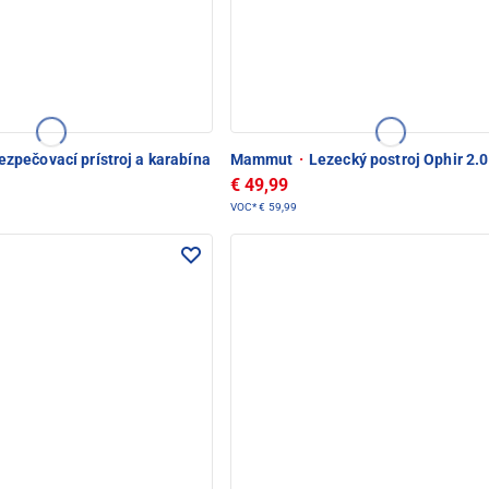
zpečovací prístroj a karabína
Mammut
·
Lezecký postroj Ophir 2.0
€ 49,99
VOC*
€ 59,99