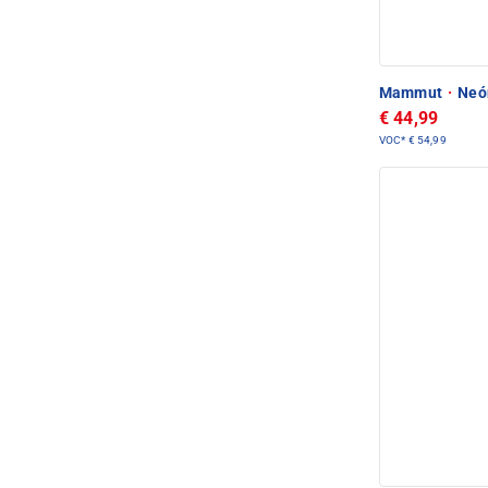
Mammut
·
Neón
€ 44,99
VOC*
€ 54,99