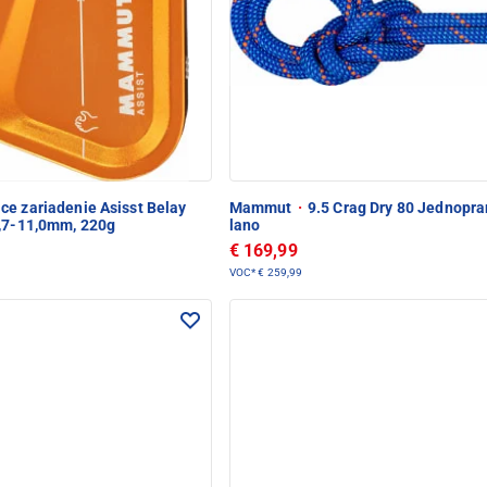
ace zariadenie Asisst Belay
Mammut
·
9.5 Crag Dry 80 Jednopr
8,7-11,0mm, 220g
lano
€ 169,99
VOC*
€ 259,99