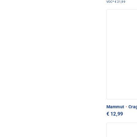
VOC*
€ 21,99
Mammut
·
Crag
€ 12,99