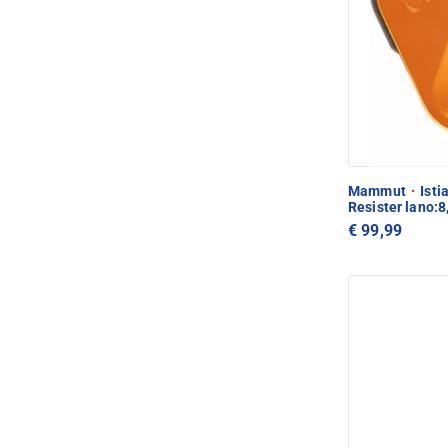
Mammut
·
Isti
Resister lano:
€ 99,99