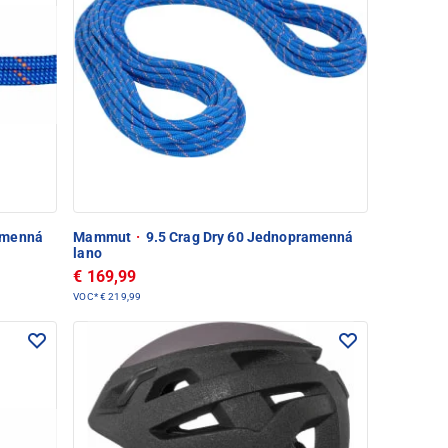
amenná
Mammut
·
9.5 Crag Dry 60 Jednopramenná
lano
€ 169,99
VOC*
€ 219,99