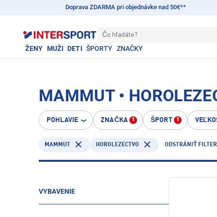
Doprava ZDARMA pri objednávke nad 50€**
Čo hľadáte?
ŽENY
MUŽI
DETI
ŠPORTY
ZNAČKY
MAMMUT • HOROLEZE
POHLAVIE
ZNAČKA
ŠPORT
VEĽKO
1
1
MAMMUT
HOROLEZECTVO
ODSTRÁNIŤ FILTER
VYBAVENIE