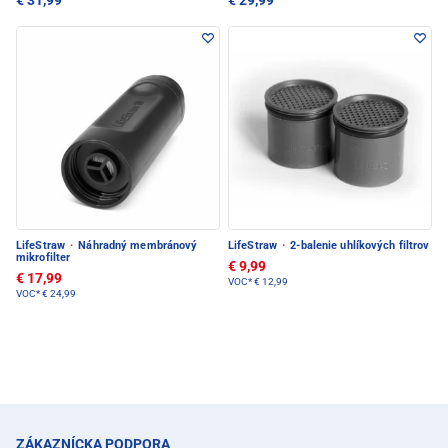
€ 31,99
€ 29,99
LifeStraw
·
Náhradný membránový
LifeStraw
·
2-balenie uhlíkových filtrov
mikrofilter
€ 9,99
€ 17,99
VOC*
€ 12,99
VOC*
€ 24,99
ZÁKAZNÍCKA PODPORA