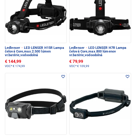
Ledlenser
·
LED LENSER H15R Lampa
Ledlenser
·
LED LENSER H7R Lampa
čelová Core,max.2.500 lúmen
čelová Core,max.800 lúmenov
vr.batérie,vodoodolná
vr.batérie,vodoodolná
€ 144,99
€ 79,99
VOC*
€ 174,99
VOC*
€ 109,99