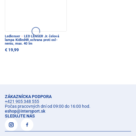
Ledlenser
·
LED LENSER Jr. čelová
lampa Kidled4R,ochrana proti osl-
neniu, max. 40 lm
€ 19,99
ZÁKAZNÍCKA PODPORA
+421 905 348 555
Počas pracovných dní od 09:00 do 16:00 hod.
eshop
@
intersport.sk
SLEDUJTE NÁS