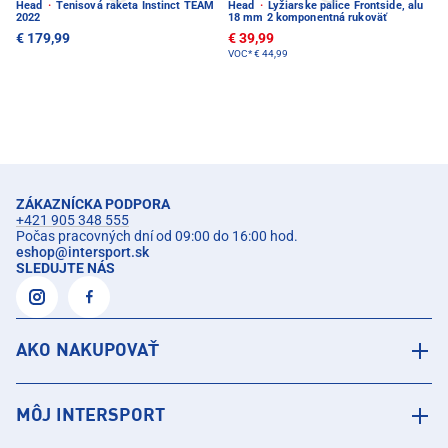
Head
·
Tenisová raketa Instinct TEAM
Head
·
Lyžiarske palice Frontside, alu
2022
18 mm 2 komponentná rukoväť
€ 179,99
€ 39,99
VOC*
€ 44,99
ZÁKAZNÍCKA PODPORA
+421 905 348 555
Počas pracovných dní od 09:00 do 16:00 hod.
eshop
@
intersport.sk
SLEDUJTE NÁS
AKO NAKUPOVAŤ
MÔJ INTERSPORT