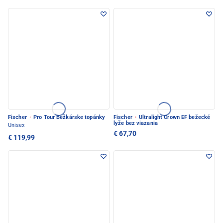
Fischer
·
Pro Tour Bežkárske topánky
Fischer
·
Ultralight Crown EF bežecké
lyže bez viazania
Unisex
€ 67,70
€ 119,99