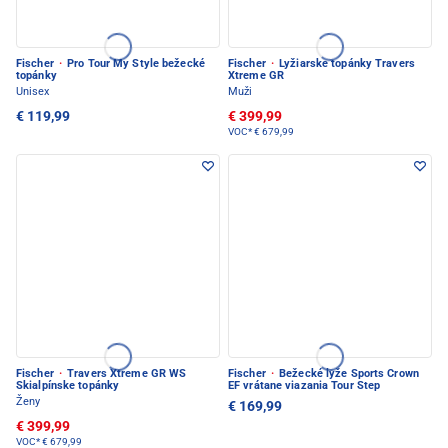
Fischer
·
Pro Tour My Style bežecké
Fischer
·
Lyžiarske topánky Travers
topánky
Xtreme GR
Unisex
Muži
€ 119,99
€ 399,99
VOC*
€ 679,99
Fischer
·
Travers Xtreme GR WS
Fischer
·
Bežecké lyže Sports Crown
Skialpínske topánky
EF vrátane viazania Tour Step
Ženy
€ 169,99
€ 399,99
VOC*
€ 679,99