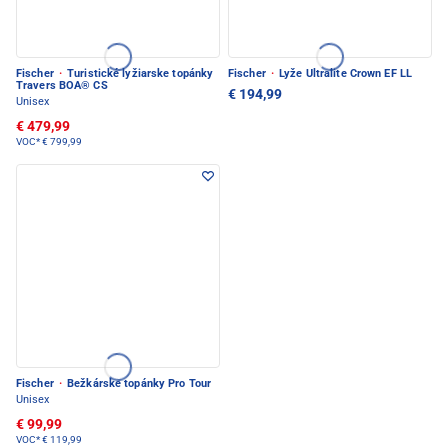
Fischer
·
Turistické lyžiarske topánky
Fischer
·
Lyže Ultralite Crown EF LL
Travers BOA® CS
€ 194,99
Unisex
€ 479,99
VOC*
€ 799,99
Fischer
·
Bežkárske topánky Pro Tour
Unisex
€ 99,99
VOC*
€ 119,99