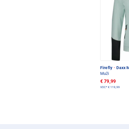
Firefly
·
Daxx M
Muži
€ 79,99
VOC*
€ 119,99