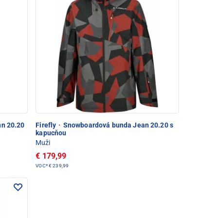
n 20.20
Firefly
·
Snowboardová bunda Jean 20.20 s
kapucňou
Muži
€ 179,99
VOC*
€ 239,99