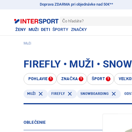
Doprava ZDARMA pri objednávke nad 50€**
Čo hľadáte?
ŽENY
MUŽI
DETI
ŠPORTY
ZNAČKY
Muži
FIREFLY • MUŽI • SN
POHLAVIE
ZNAČKA
ŠPORT
VEĽKO
1
1
1
FIREFLY
SNOWBOARDING
MUŽI
ODS
OBLEČENIE