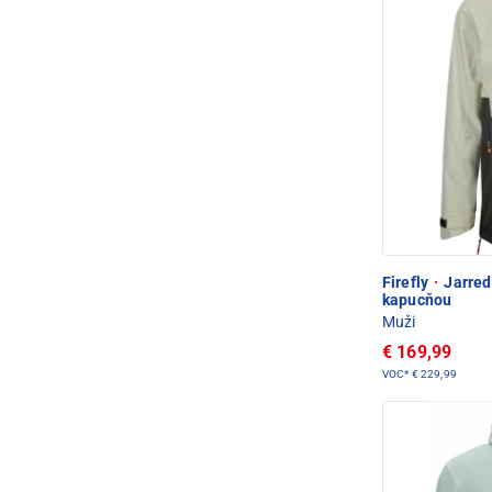
Firefly
·
Jarred
kapucňou
Muži
€ 169,99
VOC*
€ 229,99