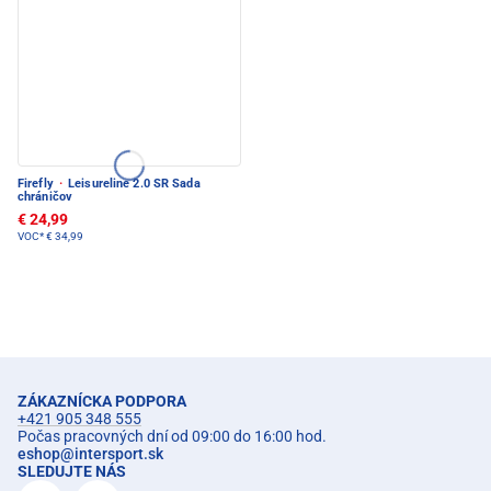
Firefly
·
Leisureline 2.0 SR Sada
chráničov
€ 24,99
VOC*
€ 34,99
ZÁKAZNÍCKA PODPORA
+421 905 348 555
Počas pracovných dní od 09:00 do 16:00 hod.
eshop
@
intersport.sk
SLEDUJTE NÁS