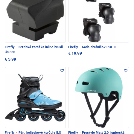
Firefly
·
Brzdová zarážka inline bruslí
Firefly
·
Sada chráničov PGF III
Unisex
€ 19,99
€ 5,99
Firefly
·
Pán. kolieskové korČule ILS
Firefly
·
Prostyle Matt 2.0, juniorská