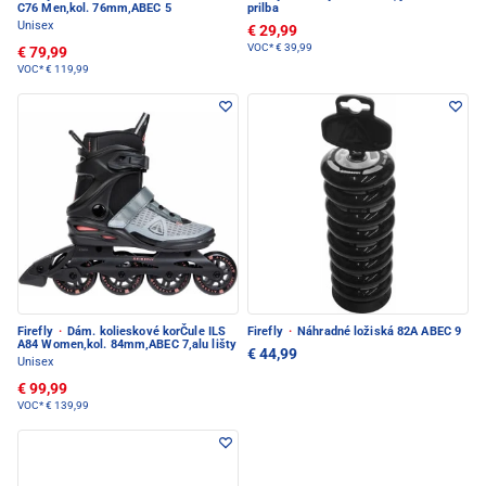
C76 Men,kol. 76mm,ABEC 5
prilba
Unisex
€ 29,99
VOC*
€ 39,99
€ 79,99
VOC*
€ 119,99
Firefly
·
Dám. kolieskové korČule ILS
Firefly
·
Náhradné ložiská 82A ABEC 9
A84 Women,kol. 84mm,ABEC 7,alu lišty
€ 44,99
Unisex
€ 99,99
VOC*
€ 139,99