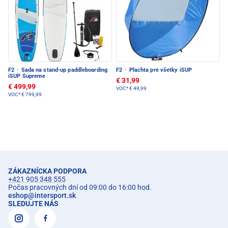
F2
·
Sada na stand-up paddleboarding
F2
·
Plachta pre všetky iSUP
iSUP Supreme
€ 31,99
€ 499,99
VOC*
€ 49,99
VOC*
€ 799,99
ZÁKAZNÍCKA PODPORA
+421 905 348 555
Počas pracovných dní od 09:00 do 16:00 hod.
eshop
@
intersport.sk
SLEDUJTE NÁS