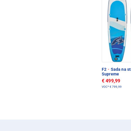
F2
·
Sada na st
Supreme
€ 499,99
VOC*
€ 799,99