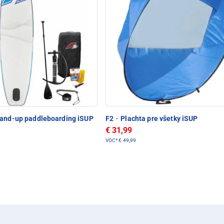
and-up paddleboarding iSUP
F2
·
Plachta pre všetky iSUP
€ 31,99
VOC*
€ 49,99