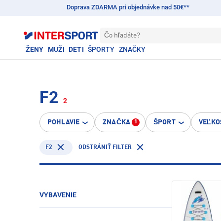
Doprava ZDARMA pri objednávke nad 50€**
Čo hľadáte?
ŽENY
MUŽI
DETI
ŠPORTY
ZNAČKY
F2
2
POHLAVIE
ZNAČKA
ŠPORT
VEĽKO
1
F2
ODSTRÁNIŤ FILTER
VYBAVENIE