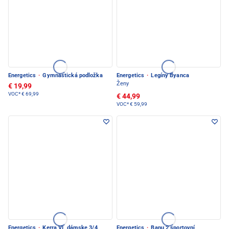
Energetics
·
Gymnastická podložka
Energetics
·
Legíny Byanca
Ženy
€ 19,99
VOC*
€ 69,99
€ 44,99
VOC*
€ 59,99
Energetics
·
Kerra VI, dámske 3/4
Energetics
·
Banu 2 sportovní