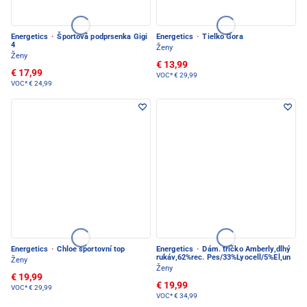
Energetics
·
Športová podprsenka Gigi
Energetics
·
Tielko Gora
4
Ženy
Ženy
€ 13,99
€ 17,99
VOC*
€ 29,99
VOC*
€ 24,99
Energetics
·
Chloe sportovní top
Energetics
·
Dám. tričko Amberly,dlhý
rukáv,62%rec. Pes/33%Lyocell/5%El,un
Ženy
Ženy
€ 19,99
€ 19,99
VOC*
€ 29,99
VOC*
€ 34,99