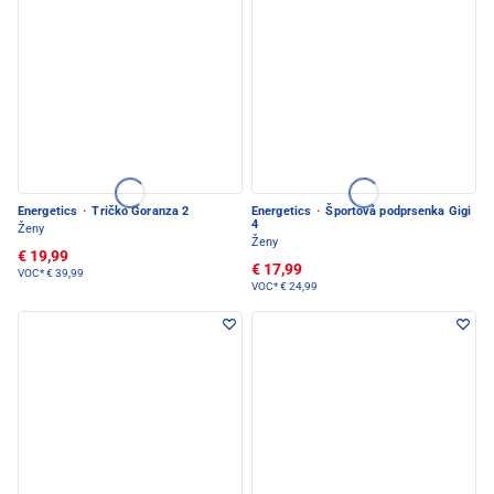
Energetics
·
Tričko Goranza 2
Energetics
·
Športová podprsenka Gigi
4
Ženy
Ženy
€ 19,99
€ 17,99
VOC*
€ 39,99
VOC*
€ 24,99