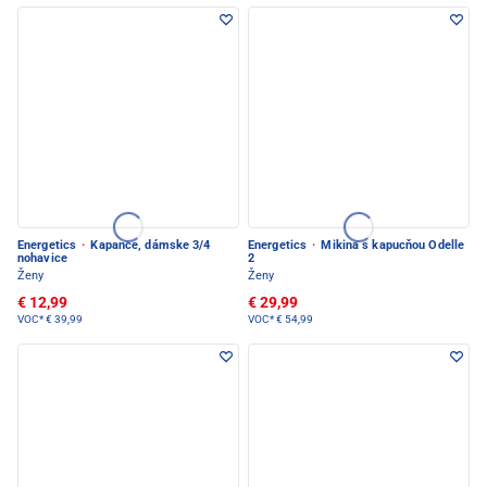
Energetics
·
Kapance, dámske 3/4
Energetics
·
Mikina s kapucňou Odelle
nohavice
2
Ženy
Ženy
€ 12,99
€ 29,99
VOC*
€ 39,99
VOC*
€ 54,99