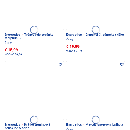
Energetics
·
Trénovacie topánky
Energetics
·
Gaminel 3, dámske tričko
Morphus SL
Ženy
Ženy
€ 19,99
€ 15,99
VOC*
€ 29,99
VOC*
€ 59,99
Energetics
·
Krátke tréningové
Energetics
·
Melody sportovní kalhoty
nohavice Marion
Ženy