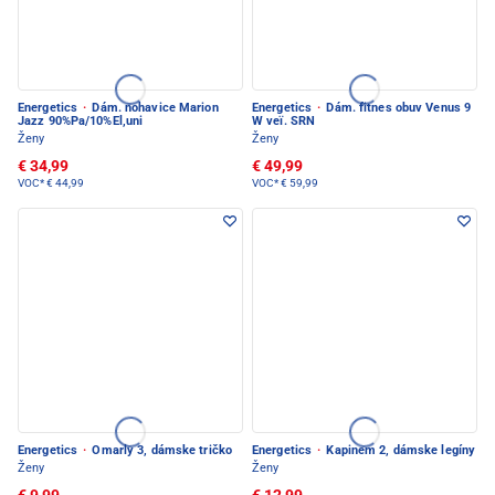
Energetics
·
Dám. nohavice Marion
Energetics
·
Dám. fitnes obuv Venus 9
Jazz 90%Pa/10%El,uni
W veï. SRN
Ženy
Ženy
€ 34,99
€ 49,99
VOC*
€ 44,99
VOC*
€ 59,99
Energetics
·
Omarly 3, dámske tričko
Energetics
·
Kapinem 2, dámske legíny
Ženy
Ženy