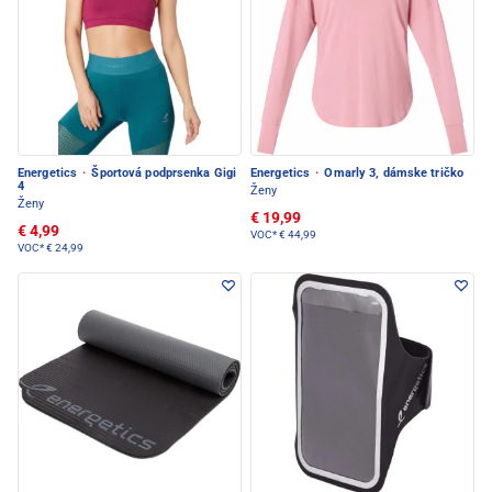
Energetics
·
Športová podprsenka Gigi
Energetics
·
Omarly 3, dámske tričko
4
Ženy
Ženy
€ 19,99
€ 4,99
VOC*
€ 44,99
VOC*
€ 24,99