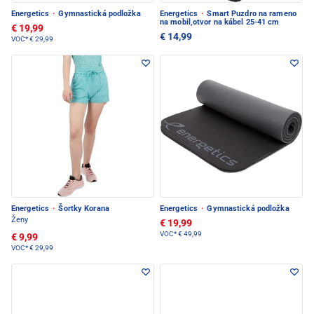
Energetics
·
Gymnastická podložka
Energetics
·
Smart Puzdro na rameno
na mobil,otvor na kábel 25-41 cm
€ 19,99
€ 14,99
VOC*
€ 29,99
Energetics
·
Šortky Korana
Energetics
·
Gymnastická podložka
Ženy
€ 19,99
VOC*
€ 49,99
€ 9,99
VOC*
€ 29,99