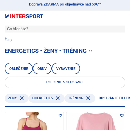
Doprava ZDARMA pri objednávke nad 50€**
Čo hľadáte?
Ženy
ENERGETICS • ŽENY • TRÉNING
44
OBLEČENIE
OBUV
VYBAVENIE
TRIEDENIE A FILTROVANIE
ENERGETICS
TRÉNING
ŽENY
ODSTRÁNIŤ FILTER