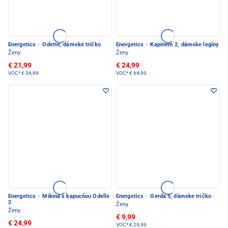
Energetics
·
Odette, dámske tričko
Energetics
·
Kapinem 2, dámske legíny
Ženy
Ženy
€ 21,99
€ 24,99
VOC*
€ 34,99
VOC*
€ 64,99
Energetics
·
Mikina s kapucňou Odelle
Energetics
·
Gerda 5, dámske tričko
2
Ženy
Ženy
€ 9,99
€ 24,99
VOC*
€ 29,99