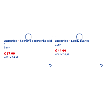
Energetics
·
Športová podprsenka Gigi
Energetics
·
Legíny Byanca
4
Ženy
Ženy
€ 44,99
€ 17,99
VOC*
€ 59,99
VOC*
€ 24,99