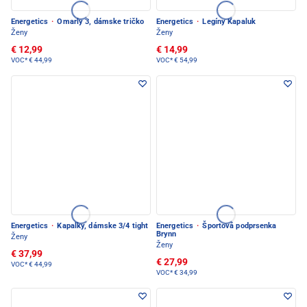
Energetics
·
Omarly 3, dámske tričko
Energetics
·
Legíny Kapaluk
Ženy
Ženy
€ 12,99
€ 14,99
VOC*
€ 44,99
VOC*
€ 54,99
Energetics
·
Kapalky, dámske 3/4 tight
Energetics
·
Športová podprsenka
Brynn
Ženy
Ženy
€ 37,99
€ 27,99
VOC*
€ 44,99
VOC*
€ 34,99