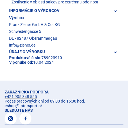
Zosilnenie v oblasti palcov pre extrémnu odolnosť
INFORMÁCIE O VÝROBCOVI
Výrobca
Franz Ziener GmbH & Co. KG
Schwedengasse 5
DE - 82487 Oberammergau
info@ziener.de
ÚDAJE O VÝROBKU
Produktové číslo:
789023910
V ponuke od:
10.04.2024
ZÁKAZNÍCKA PODPORA
+421 905 348 555
Počas pracovných dní od 09:00 do 16:00 hod.
eshop
@
intersport.sk
SLEDUJTE NÁS