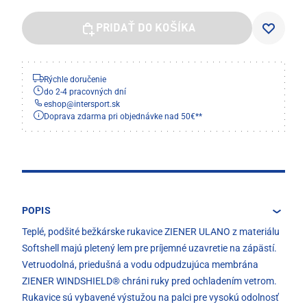
PRIDAŤ DO KOŠÍKA
Rýchle doručenie
do 2-4 pracovných dní
eshop
@
intersport.sk
Doprava zdarma pri objednávke nad 50€**
POPIS
Teplé, podšité bežkárske rukavice ZIENER ULANO z materiálu
Softshell majú pletený lem pre príjemné uzavretie na zápästí.
Vetruodolná, priedušná a vodu odpudzujúca membrána
ZIENER WINDSHIELD® chráni ruky pred ochladením vetrom.
Rukavice sú vybavené výstužou na palci pre vysokú odolnosť