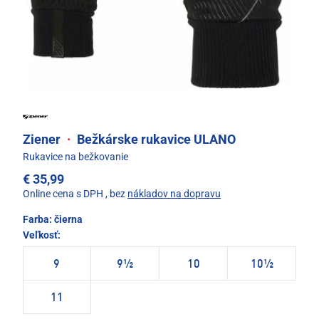
Ziener
·
Bežkárske rukavice ULANO
Rukavice na bežkovanie
€ 35,99
Online cena s DPH
, bez
nákladov na dopravu
Farba:
čierna
Veľkosť:
9
9½
10
10½
11