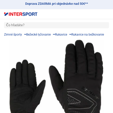
Doprava ZDARMA pri objednávke nad 50€**
Čo hľadáte?
Zimné športy
Bežecké lyžovanie
Rukavice
Rukavice na bežkovanie