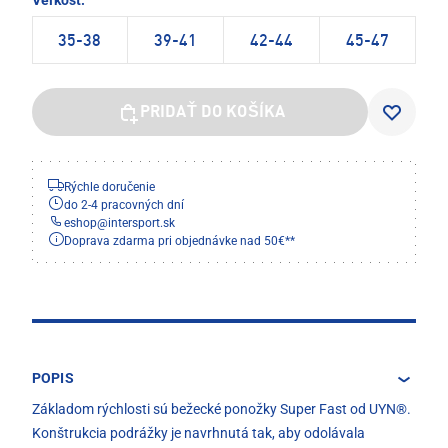
Veľkosť:
35-38
39-41
42-44
45-47
PRIDAŤ DO KOŠÍKA
Rýchle doručenie
do 2-4 pracovných dní
eshop
@
intersport.sk
Doprava zdarma pri objednávke nad 50€**
POPIS
Základom rýchlosti sú bežecké ponožky Super Fast od UYN®.
Konštrukcia podrážky je navrhnutá tak, aby odolávala