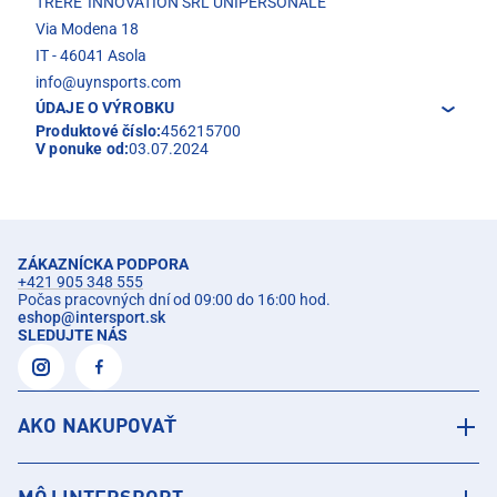
TRERE' INNOVATION SRL UNIPERSONALE
Via Modena 18
IT - 46041 Asola
info@uynsports.com
ÚDAJE O VÝROBKU
Produktové číslo:
456215700
V ponuke od:
03.07.2024
ZÁKAZNÍCKA PODPORA
+421 905 348 555
Počas pracovných dní od 09:00 do 16:00 hod.
eshop
@
intersport.sk
SLEDUJTE NÁS
AKO NAKUPOVAŤ