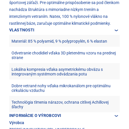
športovej záťaži. Pre optimálne prispôsobenie sa pod členkom
nachádza štruktúra s mimoriadne nízkym trením a
intenzívnym vetraním. Natex, 100 % nylonové vlákno na
rastlinnej báze, zaručuje optimálne klimatické podmienky.
VLASTNOSTI
Materiál: 85 % polyamid, 9 % polypropylén, 6 % elastan
Odvetranie chodidiel vďaka 3D pletenému vzoru na prednej
strane
Lokálna kompresia vďaka asymetrickému obväzu s
integrovaným systémom odvádzania potu
Dobre vetrané nohy vďaka mikrokanálom pre optimálnu
cirkuláciu vzduchu
Technológia tlmenia nárazov, ochrana citlivej Achillovej
šľachy
INFORMÁCIE O VÝROBCOVI
Výrobca