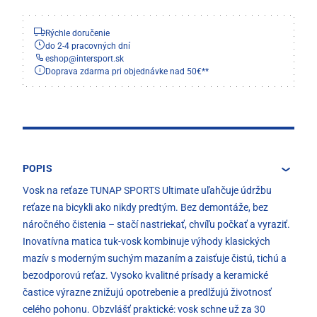
Rýchle doručenie
do 2-4 pracovných dní
eshop
@
intersport.sk
Doprava zdarma pri objednávke nad 50€**
POPIS
Vosk na reťaze TUNAP SPORTS Ultimate uľahčuje údržbu
reťaze na bicykli ako nikdy predtým. Bez demontáže, bez
náročného čistenia – stačí nastriekať, chvíľu počkať a vyraziť.
Inovatívna matica tuk-vosk kombinuje výhody klasických
mazív s moderným suchým mazaním a zaisťuje čistú, tichú a
bezodporovú reťaz. Vysoko kvalitné prísady a keramické
častice výrazne znižujú opotrebenie a predlžujú životnosť
celého pohonu. Obzvlášť praktické: vosk schne už za 30