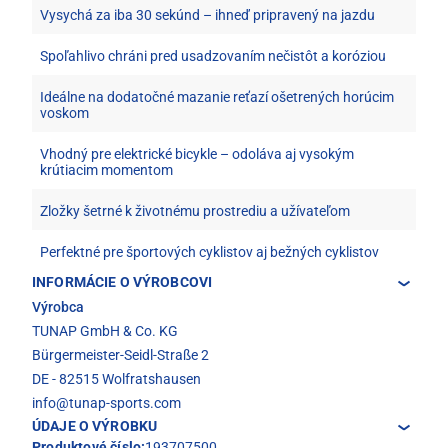
Vysychá za iba 30 sekúnd – ihneď pripravený na jazdu
Spoľahlivo chráni pred usadzovaním nečistôt a koróziou
Ideálne na dodatočné mazanie reťazí ošetrených horúcim
voskom
Vhodný pre elektrické bicykle – odoláva aj vysokým
krútiacim momentom
Zložky šetrné k životnému prostrediu a užívateľom
Perfektné pre športových cyklistov aj bežných cyklistov
INFORMÁCIE O VÝROBCOVI
Výrobca
TUNAP GmbH & Co. KG
Bürgermeister-Seidl-Straße 2
DE - 82515 Wolfratshausen
info@tunap-sports.com
ÚDAJE O VÝROBKU
Produktové číslo:
193707500