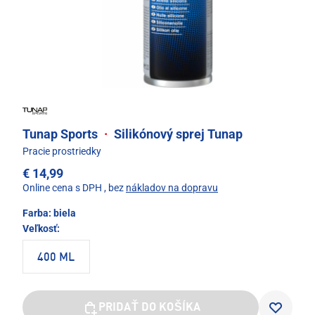
Tunap Sports
·
Silikónový sprej Tunap
Pracie prostriedky
€ 14,99
Online cena s DPH
, bez
nákladov na dopravu
Farba:
biela
Veľkosť:
400 ML
PRIDAŤ DO KOŠÍKA