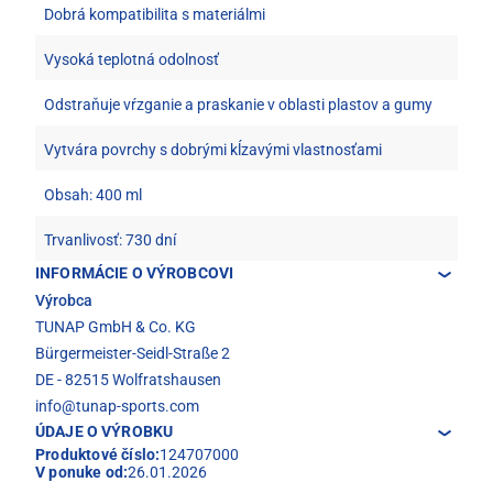
Dobrá kompatibilita s materiálmi
Vysoká teplotná odolnosť
Odstraňuje vŕzganie a praskanie v oblasti plastov a gumy
Vytvára povrchy s dobrými kĺzavými vlastnosťami
Obsah: 400 ml
Trvanlivosť: 730 dní
INFORMÁCIE O VÝROBCOVI
Výrobca
TUNAP GmbH & Co. KG
Bürgermeister-Seidl-Straße 2
DE - 82515 Wolfratshausen
info@tunap-sports.com
ÚDAJE O VÝROBKU
Produktové číslo:
124707000
V ponuke od:
26.01.2026