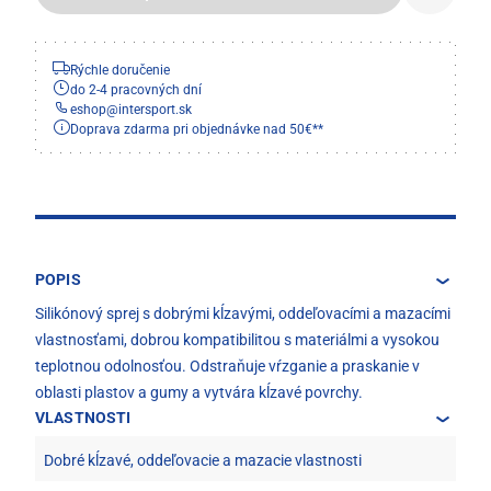
Rýchle doručenie
do 2-4 pracovných dní
eshop
@
intersport.sk
Doprava zdarma pri objednávke nad 50€**
POPIS
Silikónový sprej s dobrými kĺzavými, oddeľovacími a mazacími
vlastnosťami, dobrou kompatibilitou s materiálmi a vysokou
teplotnou odolnosťou. Odstraňuje vŕzganie a praskanie v
oblasti plastov a gumy a vytvára kĺzavé povrchy.
VLASTNOSTI
Dobré kĺzavé, oddeľovacie a mazacie vlastnosti