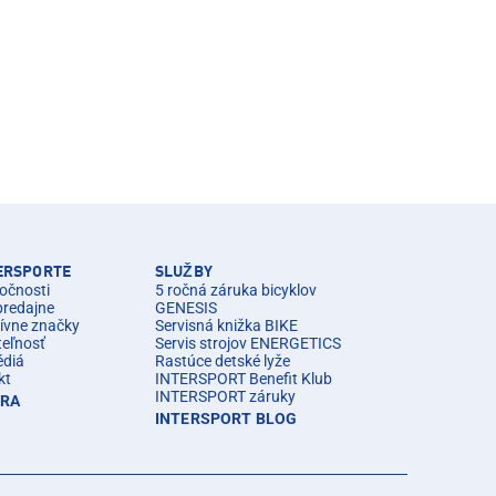
TERSPORTE
SLUŽBY
očnosti
5 ročná záruka bicyklov
predajne
GENESIS
ívne značky
Servisná knižka BIKE
teľnosť
Servis strojov ENERGETICS
édiá
Rastúce detské lyže
kt
INTERSPORT Benefit Klub
INTERSPORT záruky
ÉRA
INTERSPORT BLOG