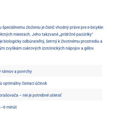
špeciálnemu zloženiu je čistič vhodný práve pre e-bicykle:
taktných miestach. Jeho takzvané „prídržné pazúriky“
je biologicky odbúrateľný, šetrný k životnému prostrediu a
utým zvyškám cukrových izotónických nápojov a gélov.
ly rámov a povrchy
ú optimálny čistiaci účinok
ašovača – nie je potrebné utierať
4–6 minút