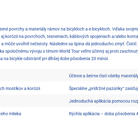
tené povrchy a materiály rámov na bicykloch a e-bicykloch. Vďaka svojmu 
o aj korózii na povrchoch, tesneniach, káblových spojeniach a/alebo kon
 a môže uvoľniť nečistoty. Následne sa špina dá jednoducho zmyť. Čistič 
ďaka spoločnému vývoju s tímom World Tour veľmi účinný aj proti zaschn
 na bicykle odstrániť pri dlhšej dobe pôsobenia 20 minút.
Účinne a šetrne čistí všetky materiá
ch mostíkov a korózii
Špeciálne „prídržné pazúriky“ zaisťuj
Jednoduchá aplikácia pomocou rozpr
ceho mlieka
Rýchla aplikácia – doba pôsobenia 