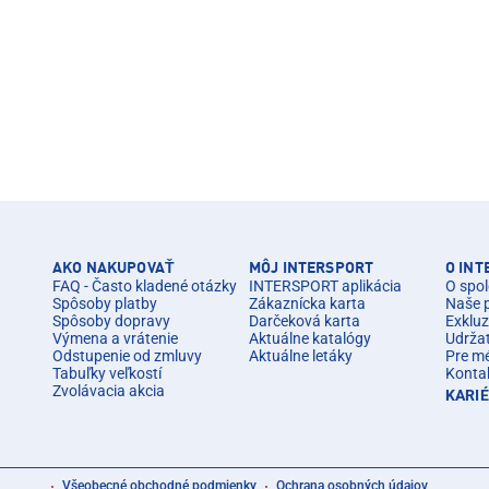
AKO NAKUPOVAŤ
MÔJ INTERSPORT
O IN
FAQ - Často kladené otázky
INTERSPORT aplikácia
O spol
Spôsoby platby
Zákaznícka karta
Naše 
Spôsoby dopravy
Darčeková karta
Exkluz
Výmena a vrátenie
Aktuálne katalógy
Udrža
Odstupenie od zmluvy
Aktuálne letáky
Pre m
Tabuľky veľkostí
Konta
Zvolávacia akcia
KARI
Všeobecné obchodné podmienky
Ochrana osobných údajov