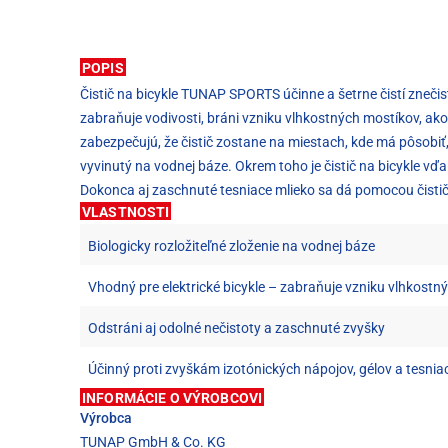
POPIS
Čistič na bicykle TUNAP SPORTS účinne a šetrne čistí znečis
zabraňuje vodivosti, bráni vzniku vlhkostných mostíkov, ak
zabezpečujú, že čistič zostane na miestach, kde má pôsobiť,
vyvinutý na vodnej báze. Okrem toho je čistič na bicykle v
Dokonca aj zaschnuté tesniace mlieko sa dá pomocou čističa
VLASTNOSTI
Biologicky rozložiteľné zloženie na vodnej báze
Vhodný pre elektrické bicykle – zabraňuje vzniku vlhkostný
Odstráni aj odolné nečistoty a zaschnuté zvyšky
Účinný proti zvyškám izotónických nápojov, gélov a tesnia
INFORMÁCIE O VÝROBCOVI
Výrobca
TUNAP GmbH & Co. KG