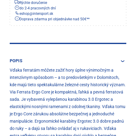
Rýchle doručenie
do 2-4 pracovných dní
eshop
@
intersport.sk
Doprava zdarma pri objednávke nad 50€**
POPIS
Vďaka ferratám môžete zažiť hory úplne výnimočným a
intenzívnym spôsobom – a to predovšetkým v Dolomitoch,
kde majú tieto spektakulárne železné cesty historický význam.
Via Ferrata Ergo Core je kompaktná, ľahká a pevná ferratová
sada. Je vybavená vylepšenou karabínou 3.0 Ergotec a
elastickými nosnými ramenami z odolnej tkaniny. Vďaka tomu
je Ergo Core zárukou absolútne bezpečnej a jednoduché
manipulácie. Ergonomické karabíny Ergotec 3.0 dobre padnú
do ruky – a dajú sa ľahko ovládať aj v rukaviciach. Vďaka
extra veľkému otvoru sa karabíny dajú rýchlo a bezpečne