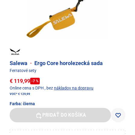
Salewa
·
Ergo Core horolezecká sada
Ferratové sety
€ 119,99
-7 %
Online cena s DPH
, bez
nákladov na dopravu
VOC*
€ 129,99
Farba:
čierna
PRIDAŤ DO KOŠÍKA