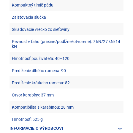
Kompaktný tlmič pádu
Zaisťovacia slučka
Skladovacie vrecko zo sieťoviny
Pevnosť v ťahu (priečne/podĺžne/otvorené): 7 kN/27 kN/14
kN
Hmotnosť používateľa: 40–120
Predĺženie dlhého ramena: 90
Predĺženie krátkeho ramena: 82
Otvor karabíny: 37 mm
Kompatibilita s karabínou: 28 mm
Hmotnosť: 525 g
INFORMÁCIE O VÝROBCOVI