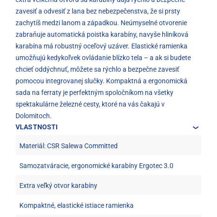
zavesiť a odvesiť z lana bez nebezpečenstva, že si prsty
zachytíš medzi lanom a západkou. Neúmyselné otvorenie
zabraňuje automatická poistka karabíny, navyše hliníková
karabína má robustný oceľový uzáver. Elastické ramienka
umožňujú kedykoľvek ovládanie blízko tela – a ak si budete
chcieť oddýchnuť, môžete sa rýchlo a bezpečne zavesiť
pomocou integrovanej slučky. Kompaktná a ergonomická
sada na ferraty je perfektným spoločníkom na všetky
spektakulárne železné cesty, ktoré na vás čakajú v
Dolomitoch.
VLASTNOSTI
Materiál: CSR Salewa Committed
Samozatváracie, ergonomické karabíny Ergotec 3.0
Extra veľký otvor karabíny
Kompaktné, elastické istiace ramienka