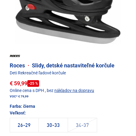
Roces
·
Slidy, detské nastaviteľné korčule
Deti Rekreačné ľadové korčule
€ 59,99
-25 %
Online cena s DPH
, bez
nákladov na dopravu
VOC*
€ 79,99
Farba:
čierna
Veľkosť:
26-29
30-33
34-37