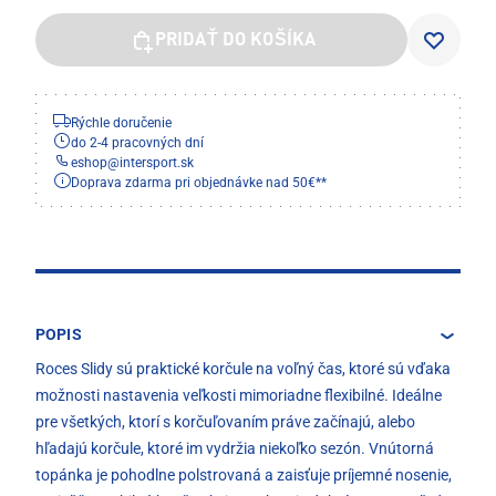
PRIDAŤ DO KOŠÍKA
Rýchle doručenie
do 2-4 pracovných dní
eshop
@
intersport.sk
Doprava zdarma pri objednávke nad 50€**
POPIS
Roces Slidy sú praktické korčule na voľný čas, ktoré sú vďaka
možnosti nastavenia veľkosti mimoriadne flexibilné. Ideálne
pre všetkých, ktorí s korčuľovaním práve začínajú, alebo
hľadajú korčule, ktoré im vydržia niekoľko sezón. Vnútorná
topánka je pohodlne polstrovaná a zaisťuje príjemné nosenie,