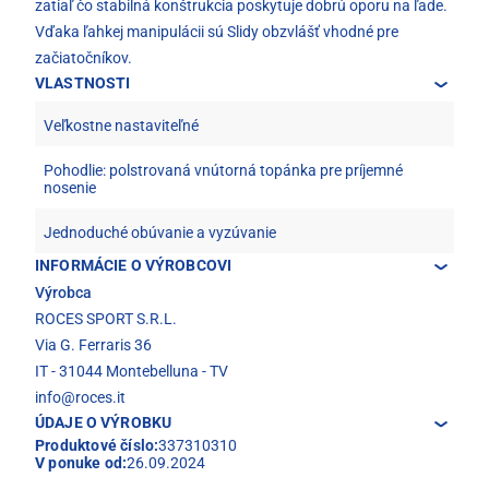
zatiaľ čo stabilná konštrukcia poskytuje dobrú oporu na ľade.
Vďaka ľahkej manipulácii sú Slidy obzvlášť vhodné pre
začiatočníkov.
VLASTNOSTI
Veľkostne nastaviteľné
Pohodlie: polstrovaná vnútorná topánka pre príjemné
nosenie
Jednoduché obúvanie a vyzúvanie
INFORMÁCIE O VÝROBCOVI
Výrobca
ROCES SPORT S.R.L.
Via G. Ferraris 36
IT - 31044 Montebelluna - TV
info@roces.it
ÚDAJE O VÝROBKU
Produktové číslo:
337310310
V ponuke od:
26.09.2024