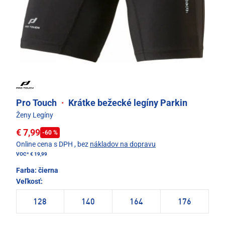
Pro Touch
·
Krátke bežecké legíny Parkin
Ženy Legíny
€ 7,99
-60 %
Online cena s DPH
, bez
nákladov na dopravu
VOC*
€ 19,99
Farba:
čierna
Veľkosť:
128
140
164
176