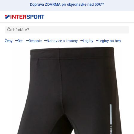
Doprava ZDARMA pri objednávke nad 50€**
Čo hľadáte?
Ženy
Beh
Behanie
Nohavice a kraťasy
Legíny
Legíny na beh