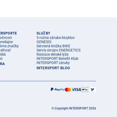
TERSPORTE
SLUŽBY
očnosti
5 ročná záruka bicyklov
predajne
GENESIS
ívne značky
Servisná knižka BIKE
teľnosť
Servis strojov ENERGETICS
édiá
Rastúce detské lyže
kt
INTERSPORT Benefit Klub
INTERSPORT záruky
ÉRA
INTERSPORT BLOG
© Copyright INTERSPORT 2026