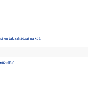
si len tak zahádzať na kôš.
ôže líšiť.