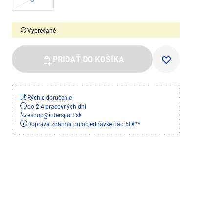
3
Vypredané
PRIDAŤ DO KOŠÍKA
Rýchle doručenie
do 2-4 pracovných dní
eshop
@
intersport.sk
Doprava zdarma pri objednávke nad 50€**