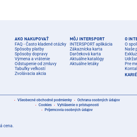
AKO NAKUPOVAŤ
MÔJ INTERSPORT
O IN
FAQ - Často kladené otázky
INTERSPORT aplikácia
O spol
Spôsoby platby
Zákaznícka karta
Naše 
Spôsoby dopravy
Darčeková karta
Exkluz
Výmena a vrátenie
Aktuálne katalógy
Udrža
Odstupenie od zmluvy
Aktuálne letáky
Pre m
Tabuľky veľkostí
Konta
Zvolávacia akcia
KARI
Všeobecné obchodné podmienky
Ochrana osobných údajov
Cookies
Vyhlásenie o prístupnosti
Príjemcovia osobných údajov
á cena.