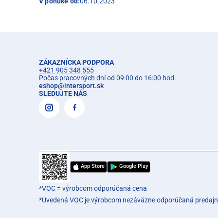
V ponuke od:
06.10.2023
ZÁKAZNÍCKA PODPORA
+421 905 348 555
Počas pracovných dní od 09:00 do 16:00 hod.
eshop
@
intersport.sk
SLEDUJTE NÁS
App Store
Google Play
*VOC = výrobcom odporúčaná cena
*Uvedená VOC je výrobcom nezáväzne odporúčaná predajn