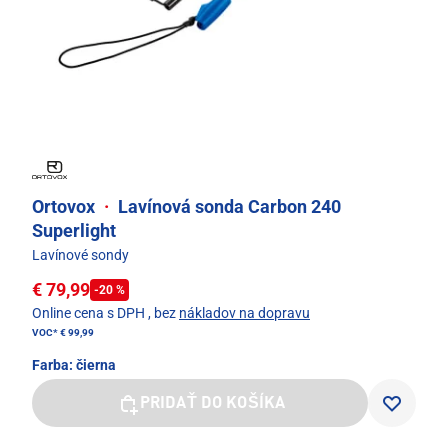
Ortovox
·
Lavínová sonda Carbon 240
Superlight
Lavínové sondy
€ 79,99
-20 %
Online cena s DPH
, bez
nákladov na dopravu
VOC*
€ 99,99
Farba:
čierna
PRIDAŤ DO KOŠÍKA