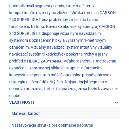
optimalizovali segmenty sondy, ktoré majú teraz
kompaktnejšie rozmery po zložení. Vďaka tomu sa CARBON
240 SUPERLIGHT bez problémov zmestí do tvojho
turistického batohu. Rovnako ako všetky sondy, aj CARBON
240 SUPERLIGHT disponuje vizuálnym navádzacím
systémom s označením hĺbky a výrazným 1-metrovým
označením. Vizuálny navádzací systém Intuitívny vizuálny
navádzací systém ti kedykoľvek poskytne rýchly a jasný
prehľad o HĽBKE ZASYPANIA. Vďaka jasnému 1-metrovému
označeniu, kontrastnej hĺbkovej stupnici a farebným
koncovým segmentom môžeš optimálne prispôsobiť svoju
stratégiu a ušetriť dôležitý čas. Najspodnejší segment v
neonovo oranžovej farbe ti signalizuje, že sa blížiš k zavalenej
osobe.
VLASTNOSTI
Materiál: karbón
Nastavovacia skrutka pre optimálne napnutie