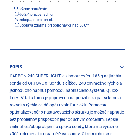
Rýchle doručenie
do 2-4 pracovných dní
eshop
@
intersport.sk
Doprava zdarma pri objednávke nad 50€**
POPIS
CARBON 240 SUPERLIGHT je s hmotnosťou 185 g najľahšia
sonda od ORTOVOX. Sondu s dĺžkou 240 cm možno rýchlo a
jednoducho napnúť pomocou napínacieho systému Quick-
Lock. Vďaka tomu je pripravená na použitie za pár sekúnd a
rovnako rýchlo sa dá opäť uvoľniť a zložiť. Pomocou
optimalizovaného nastavovacieho skrutku je možné napnutie
bez problémov prispôsobiť jednoduchým otočením. Lepšie
vniknutie sľubuje objemná špička sondy, ktorá má výrazne
väčší priemer ako ostatné časti sondy. Okrem toho sme