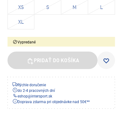
XS
S
M
L
XL
Vypredané
PRIDAŤ DO KOŠÍKA
Rýchle doručenie
do 2-4 pracovných dní
eshop
@
intersport.sk
Doprava zdarma pri objednávke nad 50€**