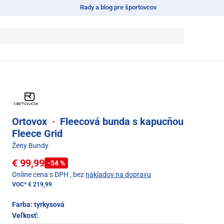
Rady a blog pre športovcov
Ortovox
·
Fleecová bunda s kapucňou
Fleece Grid
Ženy Bundy
€ 99,99
-54 %
Online cena s DPH
, bez
nákladov na dopravu
VOC*
€ 219,99
Farba:
tyrkysová
Veľkosť: