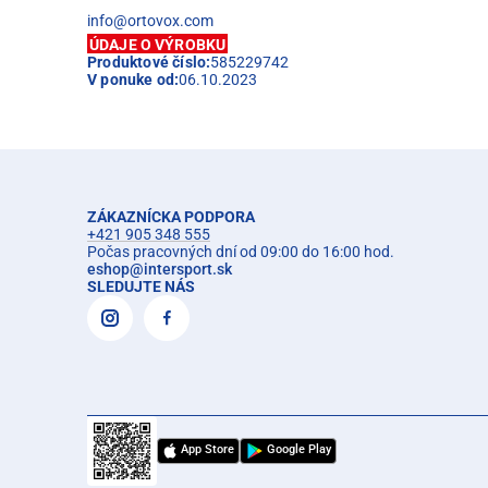
info@ortovox.com
ÚDAJE O VÝROBKU
Produktové číslo:
585229742
V ponuke od:
06.10.2023
ZÁKAZNÍCKA PODPORA
+421 905 348 555
Počas pracovných dní od 09:00 do 16:00 hod.
eshop
@
intersport.sk
SLEDUJTE NÁS
App Store
Google Play