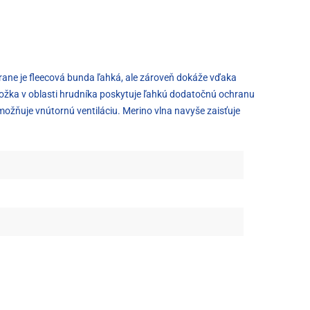
rane je fleecová bunda ľahká, ale zároveň dokáže vďaka
ožka v oblasti hrudníka poskytuje ľahkú dodatočnú ochranu
 umožňuje vnútornú ventiláciu. Merino vlna navyše zaisťuje