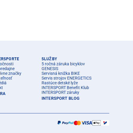
TERSPORTE
SLUŽBY
očnosti
5 ročná záruka bicyklov
predajne
GENESIS
ívne značky
Servisná knižka BIKE
teľnosť
Servis strojov ENERGETICS
édiá
Rastúce detské lyže
kt
INTERSPORT Benefit Klub
INTERSPORT záruky
ÉRA
INTERSPORT BLOG