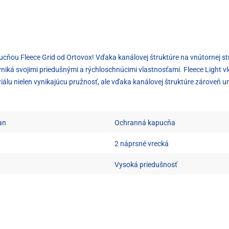
ucňou Fleece Grid od Ortovox! Vďaka kanálovej štruktúre na vnútornej st
ká svojimi priedušnými a rýchloschnúcimi vlastnosťami. Fleece Light vl
ateriálu nielen vynikajúcu pružnosť, ale vďaka kanálovej štruktúre zároveň
an
Ochranná kapucňa
2 náprsné vrecká
Vysoká priedušnosť