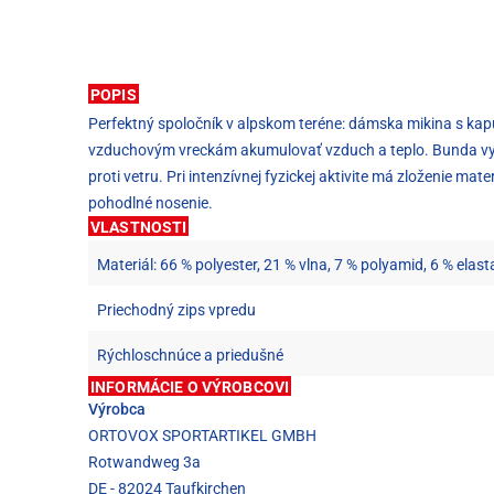
POPIS
Perfektný spoločník v alpskom teréne: dámska mikina s kap
vzduchovým vreckám akumulovať vzduch a teplo. Bunda vyni
proti vetru. Pri intenzívnej fyzickej aktivite má zloženie m
pohodlné nosenie.
VLASTNOSTI
Materiál: 66 % polyester, 21 % vlna, 7 % polyamid, 6 % elast
Priechodný zips vpredu
Rýchloschnúce a priedušné
INFORMÁCIE O VÝROBCOVI
Výrobca
ORTOVOX SPORTARTIKEL GMBH
Rotwandweg 3a
DE - 82024 Taufkirchen