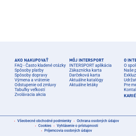
AKO NAKUPOVAŤ
MÔJ INTERSPORT
O IN
FAQ - Často kladené otázky
INTERSPORT aplikácia
O spol
Spôsoby platby
Zákaznícka karta
Naše 
Spôsoby dopravy
Darčeková karta
Exkluz
Výmena a vrátenie
Aktuálne katalógy
Udrža
Odstupenie od zmluvy
Aktuálne letáky
Pre m
Tabuľky veľkostí
Konta
Zvolávacia akcia
KARI
Všeobecné obchodné podmienky
Ochrana osobných údajov
Cookies
Vyhlásenie o prístupnosti
Príjemcovia osobných údajov