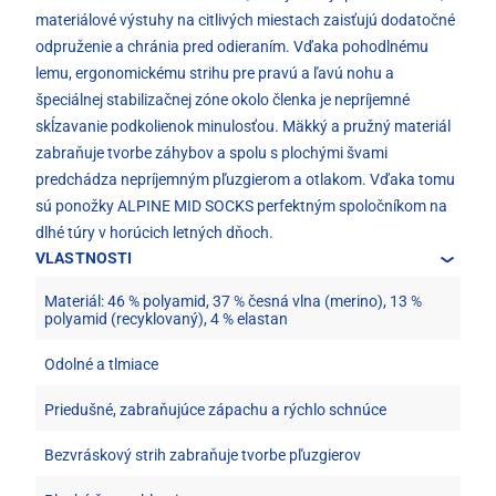
materiálové výstuhy na citlivých miestach zaisťujú dodatočné
odpruženie a chránia pred odieraním. Vďaka pohodlnému
lemu, ergonomickému strihu pre pravú a ľavú nohu a
špeciálnej stabilizačnej zóne okolo členka je nepríjemné
skĺzavanie podkolienok minulosťou. Mäkký a pružný materiál
zabraňuje tvorbe záhybov a spolu s plochými švami
predchádza nepríjemným pľuzgierom a otlakom. Vďaka tomu
sú ponožky ALPINE MID SOCKS perfektným spoločníkom na
dlhé túry v horúcich letných dňoch.
VLASTNOSTI
Materiál: 46 % polyamid, 37 % česná vlna (merino), 13 %
polyamid (recyklovaný), 4 % elastan
Odolné a tlmiace
Priedušné, zabraňujúce zápachu a rýchlo schnúce
Bezvráskový strih zabraňuje tvorbe pľuzgierov