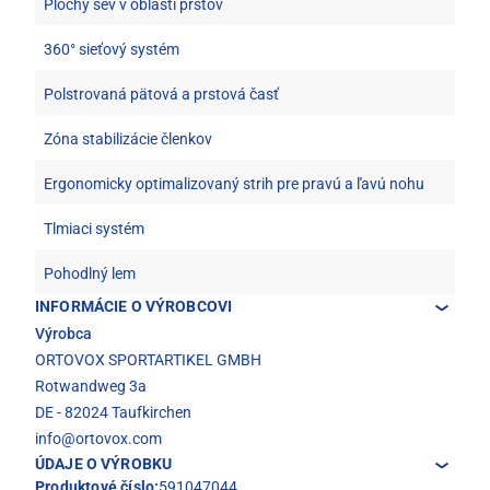
Plochý šev v oblasti prstov
360° sieťový systém
Polstrovaná pätová a prstová časť
Zóna stabilizácie členkov
Ergonomicky optimalizovaný strih pre pravú a ľavú nohu
Tlmiaci systém
Pohodlný lem
INFORMÁCIE O VÝROBCOVI
Výrobca
ORTOVOX SPORTARTIKEL GMBH
Rotwandweg 3a
DE - 82024 Taufkirchen
info@ortovox.com
ÚDAJE O VÝROBKU
Produktové číslo:
591047044