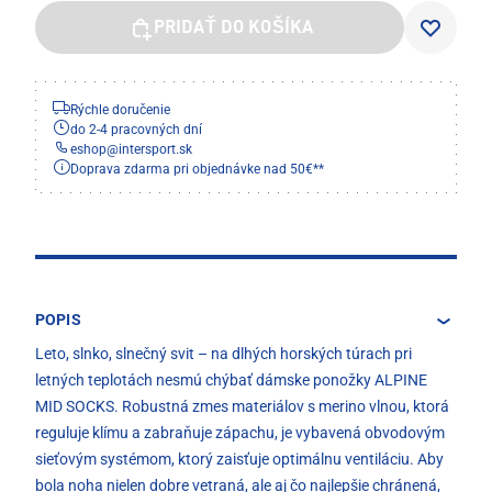
PRIDAŤ DO KOŠÍKA
Rýchle doručenie
do 2-4 pracovných dní
eshop
@
intersport.sk
Doprava zdarma pri objednávke nad 50€**
POPIS
Leto, slnko, slnečný svit – na dlhých horských túrach pri
letných teplotách nesmú chýbať dámske ponožky ALPINE
MID SOCKS. Robustná zmes materiálov s merino vlnou, ktorá
reguluje klímu a zabraňuje zápachu, je vybavená obvodovým
sieťovým systémom, ktorý zaisťuje optimálnu ventiláciu. Aby
bola noha nielen dobre vetraná, ale aj čo najlepšie chránená,